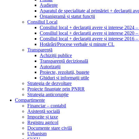
Audiențe
Aparatul de specialitate al primăriei + declarații ave
Organigramă și statut funcții
Consiliul Local
Consiliul local + declarații avere și interese 2024 
Consiliul local + declarații avere și interese 2020 
Consiliul local + declarații avere și interese 2016 
Hotărâri/Procese verbale și minute CL
Transparență
Achiziții publice
Transparență decizională
Autorizații
Proiecte, rezoluții, bugete
Ghiduri și informații utile
Strategia de dezvoltare
Proiecte finanțate prin PNRR
Strategia anticorupție
Compartimente
Financiar – contabil
Asistență socială
Impozite și taxe
Registru agricol
Documente stare civilă
Urbanism