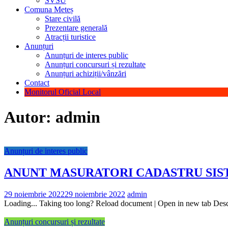
SVSU
Comuna Meteș
Stare civilă
Prezentare generală
Atracții turistice
Anunțuri
Anunțuri de interes public
Anunțuri concursuri și rezultate
Anunțuri achiziții/vânzări
Contact
Monitorul Oficial Local
Autor:
admin
Anunțuri de interes public
ANUNT MASURATORI CADASTRU SIS
29 noiembrie 2022
29 noiembrie 2022
admin
Loading... Taking too long? Reload document | Open in new tab De
Anunțuri concursuri și rezultate