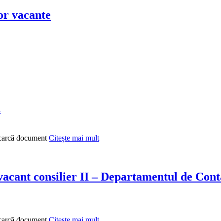
or vacante
ă
scarcă document
Citește mai mult
cant consilier II – Departamentul de Contab
scarcă document
Citește mai mult