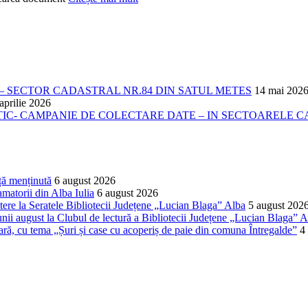
 SECTOR CADASTRAL NR.84 DIN SATUL METES
14 mai 202
aprilie 2026
- CAMPANIE DE COLECTARE DATE – IN SECTOARELE CADA
ță menținută
6 august 2026
matorii din Alba Iulia
6 august 2026
ere la Seratele Bibliotecii Județene „Lucian Blaga” Alba
5 august 202
nii august la Clubul de lectură a Bibliotecii Județene „Lucian Blaga” A
lară, cu tema „Șuri și case cu acoperiș de paie din comuna Întregalde”
4