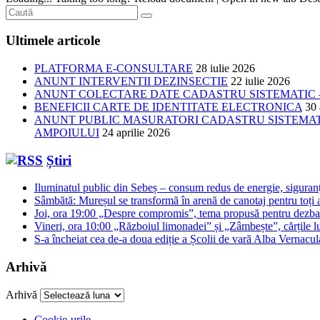
Ultimele articole
PLATFORMA E-CONSULTARE
28 iulie 2026
ANUNT INTERVENTII DEZINSECTIE
22 iulie 2026
ANUNT COLECTARE DATE CADASTRU SISTEMATIC –
BENEFICII CARTE DE IDENTITATE ELECTRONICA
30 
ANUNT PUBLIC MASURATORI CADASTRU SISTEMATIC
AMPOIULUI
24 aprilie 2026
Știri
Iluminatul public din Sebeș – consum redus de energie, siguran
Sâmbătă: Mureșul se transformă în arenă de canotaj pentru toți a
Joi, ora 19:00 „Despre compromis”, tema propusă pentru dezbat
Vineri, ora 10:00 „Războiul limonadei” și „Zâmbește”, cărțile lu
S-a încheiat cea de-a doua ediție a Școlii de vară Alba Vernacu
Arhivă
Arhivă
Cookie-urile