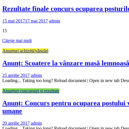
Rezultate finale concurs ocuparea posturil
15 mai 2017
17 mai 2017
admin
15
Citește mai mult
Anunțuri achiziții/vânzări
Anunț: Scoatere la vânzare masă lemnoas
25 aprilie 2017
admin
Loading... Taking too long? Reload document | Open in new tab De
Anunțuri concursuri și rezultate
Anunț: Concurs pentru ocuparea postului va
umane
20 aprilie 2017
admin
Loading... Taking too long? Reload document | Open in new tab De