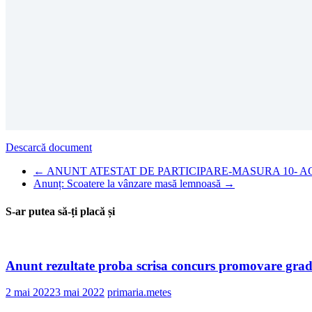
Descarcă document
←
ANUNT ATESTAT DE PARTICIPARE-MASURA 10- A
Anunț: Scoatere la vânzare masă lemnoasă
→
S-ar putea să-ți placă și
Anunt rezultate proba scrisa concurs promovare grad
2 mai 2022
3 mai 2022
primaria.metes