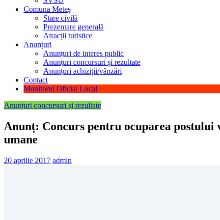
SVSU
Comuna Meteș
Stare civilă
Prezentare generală
Atracții turistice
Anunțuri
Anunțuri de interes public
Anunțuri concursuri și rezultate
Anunțuri achiziții/vânzări
Contact
Monitorul Oficial Local
Anunțuri concursuri și rezultate
Anunț: Concurs pentru ocuparea postului va
umane
20 aprilie 2017
admin