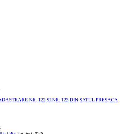
6
STRARE NR. 122 SI NR. 123 DIN SATUL PRESACA
6
lba Iulia
4 august 2026