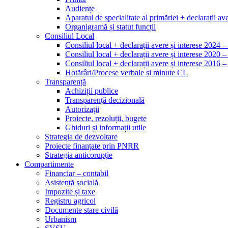
Audiențe
Aparatul de specialitate al primăriei + declarații ave
Organigramă și statut funcții
Consiliul Local
Consiliul local + declarații avere și interese 2024 
Consiliul local + declarații avere și interese 2020 
Consiliul local + declarații avere și interese 2016 
Hotărâri/Procese verbale și minute CL
Transparență
Achiziții publice
Transparență decizională
Autorizații
Proiecte, rezoluții, bugete
Ghiduri și informații utile
Strategia de dezvoltare
Proiecte finanțate prin PNRR
Strategia anticorupție
Compartimente
Financiar – contabil
Asistență socială
Impozite și taxe
Registru agricol
Documente stare civilă
Urbanism