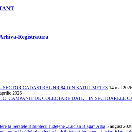
TANT
Arhiva-Registratura
 SECTOR CADASTRAL NR.84 DIN SATUL METES
14 mai 202
aprilie 2026
- CAMPANIE DE COLECTARE DATE – IN SECTOARELE CADA
ere la Seratele Bibliotecii Județene „Lucian Blaga” Alba
5 august 202
nii august la Clubul de lectură a Bibliotecii Județene „Lucian Blaga” A