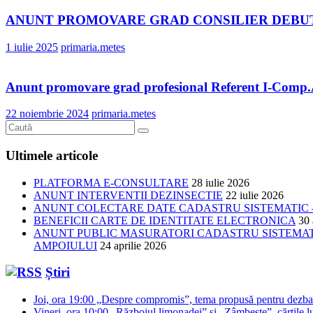
ANUNT PROMOVARE GRAD CONSILIER DEBU
1 iulie 2025
primaria.metes
Anunt promovare grad profesional Referent I-Comp.
22 noiembrie 2024
primaria.metes
Ultimele articole
PLATFORMA E-CONSULTARE
28 iulie 2026
ANUNT INTERVENTII DEZINSECTIE
22 iulie 2026
ANUNT COLECTARE DATE CADASTRU SISTEMATIC –
BENEFICII CARTE DE IDENTITATE ELECTRONICA
30 
ANUNT PUBLIC MASURATORI CADASTRU SISTEMATIC
AMPOIULUI
24 aprilie 2026
Știri
Joi, ora 19:00 „Despre compromis”, tema propusă pentru dezbat
Vineri, ora 10:00 „Războiul limonadei” și „Zâmbește”, cărțile lu