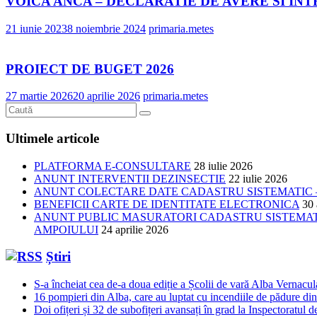
VOICA ANCA – DECLARATIE DE AVERE SI IN
21 iunie 2023
8 noiembrie 2024
primaria.metes
PROIECT DE BUGET 2026
27 martie 2026
20 aprilie 2026
primaria.metes
Ultimele articole
PLATFORMA E-CONSULTARE
28 iulie 2026
ANUNT INTERVENTII DEZINSECTIE
22 iulie 2026
ANUNT COLECTARE DATE CADASTRU SISTEMATIC –
BENEFICII CARTE DE IDENTITATE ELECTRONICA
30 
ANUNT PUBLIC MASURATORI CADASTRU SISTEMATIC
AMPOIULUI
24 aprilie 2026
Știri
S-a încheiat cea de-a doua ediție a Școlii de vară Alba Vernacu
16 pompieri din Alba, care au luptat cu incendiile de pădure din
Doi ofițeri și 32 de subofițeri avansați în grad la Inspectoratul 