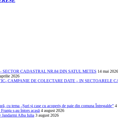
TERESE
 SECTOR CADASTRAL NR.84 DIN SATUL METES
14 mai 202
aprilie 2026
- CAMPANIE DE COLECTARE DATE – IN SECTOARELE CADA
lară, cu tema „Șuri și case cu acoperiș de paie din comuna Întregalde”
4
 Franța s-au întors acasă
4 august 2026
de Jandarmi Alba Iulia
3 august 2026