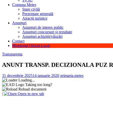
SVSU
Comuna Meteș
Stare civilă
Prezentare generală
Atracții turistice
Anunțuri
Anunțuri de interes public
Anunțuri concursuri și rezultate
Anunțuri achiziții/vânzări
Contact
Monitorul Oficial Local
Transparenta
ANUNT TRANSP. DECIZIONALA PUZ 
31 decembrie 2025
14 ianuarie 2026
primaria.metes
Loading...
Taking too long?
Reload document
|
Open in new tab