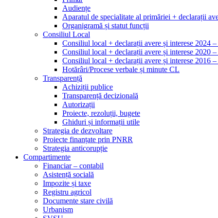
Audiențe
Aparatul de specialitate al primăriei + declarații ave
Organigramă și statut funcții
Consiliul Local
Consiliul local + declarații avere și interese 2024 
Consiliul local + declarații avere și interese 2020 
Consiliul local + declarații avere și interese 2016 
Hotărâri/Procese verbale și minute CL
Transparență
Achiziții publice
Transparență decizională
Autorizații
Proiecte, rezoluții, bugete
Ghiduri și informații utile
Strategia de dezvoltare
Proiecte finanțate prin PNRR
Strategia anticorupție
Compartimente
Financiar – contabil
Asistență socială
Impozite și taxe
Registru agricol
Documente stare civilă
Urbanism