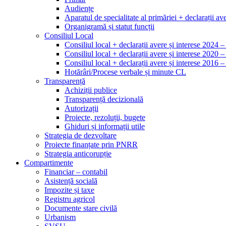
Audiențe
Aparatul de specialitate al primăriei + declarații ave
Organigramă și statut funcții
Consiliul Local
Consiliul local + declarații avere și interese 2024 
Consiliul local + declarații avere și interese 2020 
Consiliul local + declarații avere și interese 2016 
Hotărâri/Procese verbale și minute CL
Transparență
Achiziții publice
Transparență decizională
Autorizații
Proiecte, rezoluții, bugete
Ghiduri și informații utile
Strategia de dezvoltare
Proiecte finanțate prin PNRR
Strategia anticorupție
Compartimente
Financiar – contabil
Asistență socială
Impozite și taxe
Registru agricol
Documente stare civilă
Urbanism