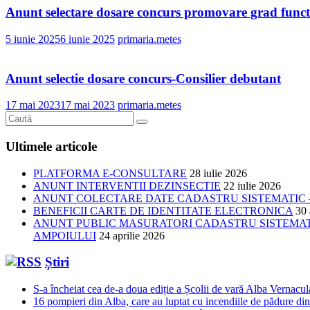
Anunt selectare dosare concurs promovare grad funct
5 iunie 2025
6 iunie 2025
primaria.metes
Anunt selectie dosare concurs-Consilier debutant
17 mai 2023
17 mai 2023
primaria.metes
Ultimele articole
PLATFORMA E-CONSULTARE
28 iulie 2026
ANUNT INTERVENTII DEZINSECTIE
22 iulie 2026
ANUNT COLECTARE DATE CADASTRU SISTEMATIC –
BENEFICII CARTE DE IDENTITATE ELECTRONICA
30 
ANUNT PUBLIC MASURATORI CADASTRU SISTEMATIC
AMPOIULUI
24 aprilie 2026
Știri
S-a încheiat cea de-a doua ediție a Școlii de vară Alba Vernacu
16 pompieri din Alba, care au luptat cu incendiile de pădure din