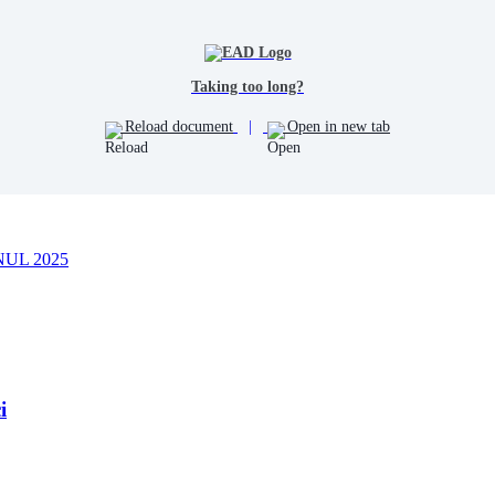
Taking too long?
Reload document
|
Open in new tab
UL 2025
i