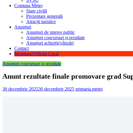
SVSU
Comuna Meteș
Stare civilă
Prezentare generală
Atracții turistice
Anunțuri
Anunțuri de interes public
Anunțuri concursuri și rezultate
Anunțuri achiziții/vânzări
Contact
Monitorul Oficial Local
Anunțuri concursuri și rezultate
Anunt rezultate finale promovare grad Supe
30 decembrie 2025
30 decembrie 2025
primaria.metes