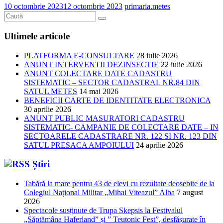
10 octombrie 2023
12 octombrie 2023
primaria.metes
Ultimele articole
PLATFORMA E-CONSULTARE
28 iulie 2026
ANUNT INTERVENTII DEZINSECTIE
22 iulie 2026
ANUNT COLECTARE DATE CADASTRU
SISTEMATIC – SECTOR CADASTRAL NR.84 DIN
SATUL METES
14 mai 2026
BENEFICII CARTE DE IDENTITATE ELECTRONICA
30 aprilie 2026
ANUNT PUBLIC MASURATORI CADASTRU
SISTEMATIC- CAMPANIE DE COLECTARE DATE – IN
SECTOARELE CADASTRARE NR. 122 SI NR. 123 DIN
SATUL PRESACA AMPOIULUI
24 aprilie 2026
Știri
Tabără la mare pentru 43 de elevi cu rezultate deosebite de la
Colegiul Național Militar „Mihai Viteazul” Alba
7 august
2026
Spectacole susținute de Trupa Skepsis la Festivalul
„Săptămâna Haferland” și ” Teutonic Fest”, desfășurate în