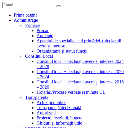
Prima pagină
Administrație
Primărie
Primar
Audiențe
Aparatul de specialitate al primăriei + declarații
avere și interese
Organigramă și statut funcții
Consiliul Local
Consiliul local + declarații avere și interese 2024
– 2028
Consiliul local + declarații avere și interese 2020
– 2024
Consiliul local + declarații avere și interese 2016
– 2020
Hotărâri/Procese verbale și minute CL
Transparență
Achiziții publice
Transparență decizională
Autorizații
Proiecte, rezoluții, bugete
Ghiduri și informații utile