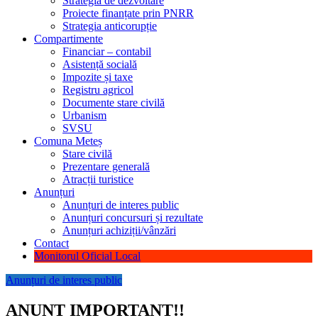
Strategia de dezvoltare
Proiecte finanțate prin PNRR
Strategia anticorupție
Compartimente
Financiar – contabil
Asistență socială
Impozite și taxe
Registru agricol
Documente stare civilă
Urbanism
SVSU
Comuna Meteș
Stare civilă
Prezentare generală
Atracții turistice
Anunțuri
Anunțuri de interes public
Anunțuri concursuri și rezultate
Anunțuri achiziții/vânzări
Contact
Monitorul Oficial Local
Anunțuri de interes public
ANUNT IMPORTANT!!