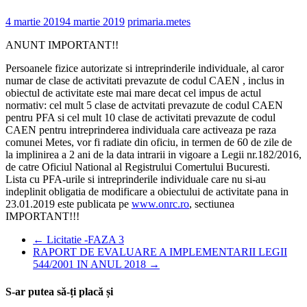
4 martie 2019
4 martie 2019
primaria.metes
ANUNT IMPORTANT!!
Persoanele fizice autorizate si intreprinderile individuale, al caror
numar de clase de activitati prevazute de codul CAEN , inclus in
obiectul de activitate este mai mare decat cel impus de actul
normativ: cel mult 5 clase de actvitati prevazute de codul CAEN
pentru PFA si cel mult 10 clase de activitati prevazute de codul
CAEN pentru intreprinderea individuala care activeaza pe raza
comunei Metes, vor fi radiate din oficiu, in termen de 60 de zile de
la implinirea a 2 ani de la data intrarii in vigoare a Legii nr.182/2016,
de catre Oficiul National al Registrului Comertului Bucuresti.
Lista cu PFA-urile si intreprinderile individuale care nu si-au
indeplinit obligatia de modificare a obiectului de activitate pana in
23.01.2019 este publicata pe
www.onrc.ro
, sectiunea
IMPORTANT!!!
←
Licitatie -FAZA 3
RAPORT DE EVALUARE A IMPLEMENTARII LEGII
544/2001 IN ANUL 2018
→
S-ar putea să-ți placă și