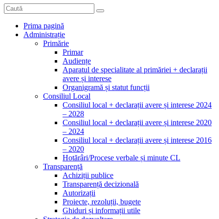
Prima pagină
Administrație
Primărie
Primar
Audiențe
Aparatul de specialitate al primăriei + declarații
avere și interese
Organigramă și statut funcții
Consiliul Local
Consiliul local + declarații avere și interese 2024
– 2028
Consiliul local + declarații avere și interese 2020
– 2024
Consiliul local + declarații avere și interese 2016
– 2020
Hotărâri/Procese verbale și minute CL
Transparență
Achiziții publice
Transparență decizională
Autorizații
Proiecte, rezoluții, bugete
Ghiduri și informații utile