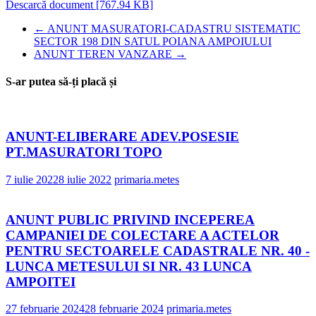
Descarcă document [767.94 KB]
←
ANUNT MASURATORI-CADASTRU SISTEMATIC
SECTOR 198 DIN SATUL POIANA AMPOIULUI
ANUNT TEREN VANZARE
→
S-ar putea să-ți placă și
ANUNT-ELIBERARE ADEV.POSESIE
PT.MASURATORI TOPO
7 iulie 2022
8 iulie 2022
primaria.metes
ANUNT PUBLIC PRIVIND INCEPEREA
CAMPANIEI DE COLECTARE A ACTELOR
PENTRU SECTOARELE CADASTRALE NR. 40 -
LUNCA METESULUI SI NR. 43 LUNCA
AMPOITEI
27 februarie 2024
28 februarie 2024
primaria.metes