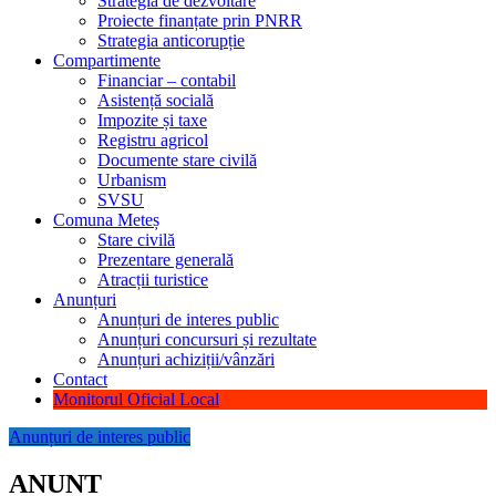
Strategia de dezvoltare
Proiecte finanțate prin PNRR
Strategia anticorupție
Compartimente
Financiar – contabil
Asistență socială
Impozite și taxe
Registru agricol
Documente stare civilă
Urbanism
SVSU
Comuna Meteș
Stare civilă
Prezentare generală
Atracții turistice
Anunțuri
Anunțuri de interes public
Anunțuri concursuri și rezultate
Anunțuri achiziții/vânzări
Contact
Monitorul Oficial Local
Anunțuri de interes public
ANUNT