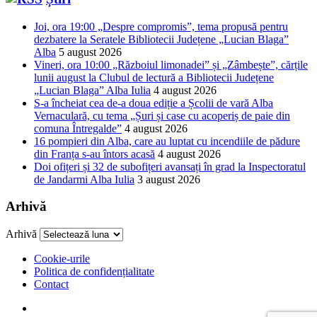
Joi, ora 19:00 „Despre compromis”, tema propusă pentru
dezbatere la Seratele Bibliotecii Județene „Lucian Blaga”
Alba
5 august 2026
Vineri, ora 10:00 „Războiul limonadei” și „Zâmbește”, cărțile
lunii august la Clubul de lectură a Bibliotecii Județene
„Lucian Blaga” Alba Iulia
4 august 2026
S-a încheiat cea de-a doua ediție a Școlii de vară Alba
Vernaculară, cu tema „Șuri și case cu acoperiș de paie din
comuna Întregalde”
4 august 2026
16 pompieri din Alba, care au luptat cu incendiile de pădure
din Franța s-au întors acasă
4 august 2026
Doi ofițeri și 32 de subofițeri avansați în grad la Inspectoratul
de Jandarmi Alba Iulia
3 august 2026
Arhivă
Arhivă
Cookie-urile
Politica de confidențialitate
Contact