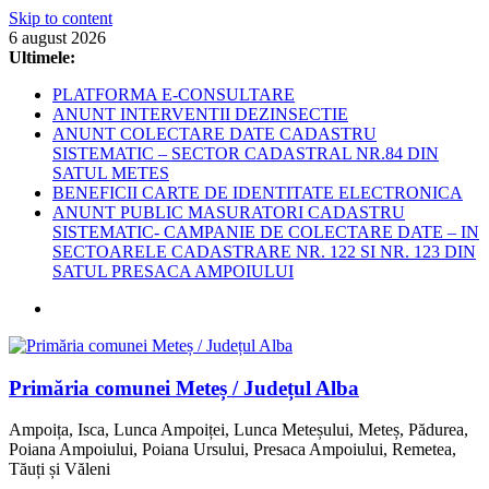
Skip to content
6 august 2026
Ultimele:
PLATFORMA E-CONSULTARE
ANUNT INTERVENTII DEZINSECTIE
ANUNT COLECTARE DATE CADASTRU
SISTEMATIC – SECTOR CADASTRAL NR.84 DIN
SATUL METES
BENEFICII CARTE DE IDENTITATE ELECTRONICA
ANUNT PUBLIC MASURATORI CADASTRU
SISTEMATIC- CAMPANIE DE COLECTARE DATE – IN
SECTOARELE CADASTRARE NR. 122 SI NR. 123 DIN
SATUL PRESACA AMPOIULUI
Primăria comunei Meteș / Județul Alba
Ampoița, Isca, Lunca Ampoiței, Lunca Meteșului, Meteș, Pădurea,
Poiana Ampoiului, Poiana Ursului, Presaca Ampoiului, Remetea,
Tăuți și Văleni