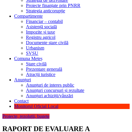
Strategia de dezvoltare
Proiecte finanțate prin PNRR
Strategia anticorupție
Compartimente
Financiar – contabil
Asistență socială
Impozite și taxe
Registru agricol
Documente stare civilă
Urbanism
SVSU
Comuna Meteș
Stare civilă
Prezentare generală
Atracții turistice
Anunțuri
Anunțuri de interes public
Anunțuri concursuri și rezultate
Anunțuri achiziții/vânzări
Contact
Monitorul Oficial Local
Proiecte, rezoluții, bugete
RAPORT DE EVALUARE A