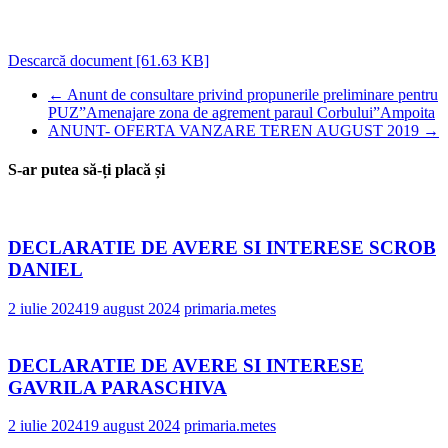
Descarcă document [61.63 KB]
←
Anunt de consultare privind propunerile preliminare pentru
PUZ”Amenajare zona de agrement paraul Corbului”Ampoita
ANUNT- OFERTA VANZARE TEREN AUGUST 2019
→
S-ar putea să-ți placă și
DECLARATIE DE AVERE SI INTERESE SCROB
DANIEL
2 iulie 2024
19 august 2024
primaria.metes
DECLARATIE DE AVERE SI INTERESE
GAVRILA PARASCHIVA
2 iulie 2024
19 august 2024
primaria.metes