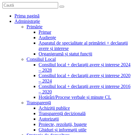
Prima pagină
Administrație
Primărie
Primar
Audiențe
Aparatul de specialitate al primăriei + declarații
avere și interese
Organigramă și statut funcții
Consiliul Local
Consiliul local + declarații avere și interese 2024
– 2028
Consiliul local + declarații avere și interese 2020
– 2024
Consiliul local + declarații avere și interese 2016
– 2020
Hotărâri/Procese verbale și minute CL
Transparență
Achiziții publice
Transparență decizională
Autorizații
Proiecte, rezoluții, bugete
Ghiduri și informații utile