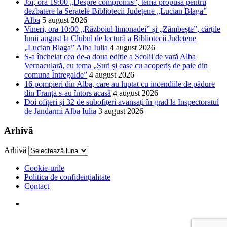
Joi, ora 19:00 „Despre compromis”, tema propusă pentru
dezbatere la Seratele Bibliotecii Județene „Lucian Blaga”
Alba
5 august 2026
Vineri, ora 10:00 „Războiul limonadei” și „Zâmbește”, cărțile
lunii august la Clubul de lectură a Bibliotecii Județene
„Lucian Blaga” Alba Iulia
4 august 2026
S-a încheiat cea de-a doua ediție a Școlii de vară Alba
Vernaculară, cu tema „Șuri și case cu acoperiș de paie din
comuna Întregalde”
4 august 2026
16 pompieri din Alba, care au luptat cu incendiile de pădure
din Franța s-au întors acasă
4 august 2026
Doi ofițeri și 32 de subofițeri avansați în grad la Inspectoratul
de Jandarmi Alba Iulia
3 august 2026
Arhivă
Arhivă
Cookie-urile
Politica de confidențialitate
Contact