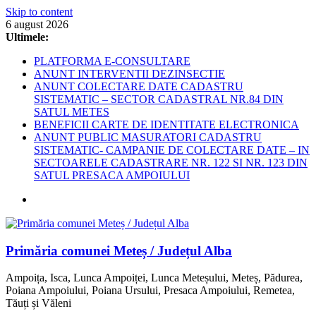
Skip to content
6 august 2026
Ultimele:
PLATFORMA E-CONSULTARE
ANUNT INTERVENTII DEZINSECTIE
ANUNT COLECTARE DATE CADASTRU
SISTEMATIC – SECTOR CADASTRAL NR.84 DIN
SATUL METES
BENEFICII CARTE DE IDENTITATE ELECTRONICA
ANUNT PUBLIC MASURATORI CADASTRU
SISTEMATIC- CAMPANIE DE COLECTARE DATE – IN
SECTOARELE CADASTRARE NR. 122 SI NR. 123 DIN
SATUL PRESACA AMPOIULUI
Primăria comunei Meteș / Județul Alba
Ampoița, Isca, Lunca Ampoiței, Lunca Meteșului, Meteș, Pădurea,
Poiana Ampoiului, Poiana Ursului, Presaca Ampoiului, Remetea,
Tăuți și Văleni