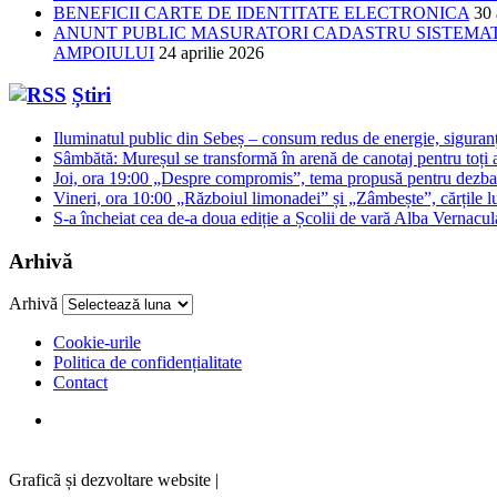
BENEFICII CARTE DE IDENTITATE ELECTRONICA
30 
ANUNT PUBLIC MASURATORI CADASTRU SISTEMATIC
AMPOIULUI
24 aprilie 2026
Știri
Iluminatul public din Sebeș – consum redus de energie, siguran
Sâmbătă: Mureșul se transformă în arenă de canotaj pentru toți a
Joi, ora 19:00 „Despre compromis”, tema propusă pentru dezbat
Vineri, ora 10:00 „Războiul limonadei” și „Zâmbește”, cărțile lu
S-a încheiat cea de-a doua ediție a Școlii de vară Alba Vernacu
Arhivă
Arhivă
Cookie-urile
Politica de confidențialitate
Contact
Graficã și dezvoltare website |