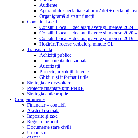
Audiențe
Aparatul de specialitate al primăriei + declarații ave
Organigramă și statut funcții
Consiliul Local
Consiliul local + declarații avere și interese 2024 
Consiliul local + declarații avere și interese 2020 
Consiliul local + declarații avere și interese 2016 
Hotărâri/Procese verbale și minute CL
Transparență
Achiziții publice
Transparență decizională
Autorizații
Proiecte, rezoluții, bugete
Ghiduri și informații utile
Strategia de dezvoltare
Proiecte finanțate prin PNRR
Strategia anticorupție
Compartimente
Financiar – contabil
Asistență socială
Impozite și taxe
Registru agricol
Documente stare civilă
Urbanism