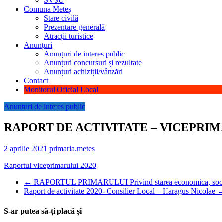
SVSU
Comuna Meteș
Stare civilă
Prezentare generală
Atracții turistice
Anunțuri
Anunțuri de interes public
Anunțuri concursuri și rezultate
Anunțuri achiziții/vânzări
Contact
Monitorul Oficial Local
Anunțuri de interes public
RAPORT DE ACTIVITATE – VICEPRIMA
2 aprilie 2021
primaria.metes
Raportul viceprimarului 2020
←
RAPORTUL PRIMARULUI Privind starea economica, sociala 
Raport de activitate 2020- Consilier Local – Haragus Nicolae
S-ar putea să-ți placă și