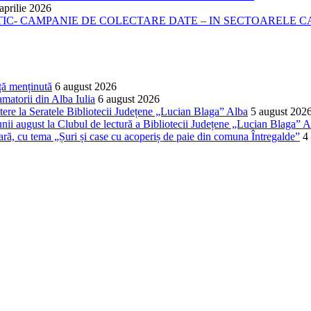
aprilie 2026
- CAMPANIE DE COLECTARE DATE – IN SECTOARELE CADA
ță menținută
6 august 2026
matorii din Alba Iulia
6 august 2026
ere la Seratele Bibliotecii Județene „Lucian Blaga” Alba
5 august 202
nii august la Clubul de lectură a Bibliotecii Județene „Lucian Blaga” A
lară, cu tema „Șuri și case cu acoperiș de paie din comuna Întregalde”
4