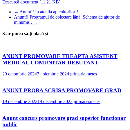
Descarcă document [11.21 KB]
←
Anunt!! In atentia apicultorilor!!
Anunt!! Programul de colectare lână. Schema de ajutor de
mimimis .
→
S-ar putea să-ți placă și
ANUNT PROMOVARE TREAPTA ASISTENT
MEDICAL COMUNITAR DEBUTANT
29 octombrie 2024
7 noiembrie 2024
primaria.metes
ANUNT PROBA SCRISA PROMOVARE GRAD
19 decembrie 2022
19 decembrie 2022
primaria.metes
Anunt concurs promovare grad superior functionar
public