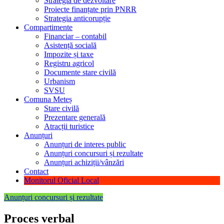
Strategia de dezvoltare
Proiecte finanțate prin PNRR
Strategia anticorupție
Compartimente
Financiar – contabil
Asistență socială
Impozite și taxe
Registru agricol
Documente stare civilă
Urbanism
SVSU
Comuna Meteș
Stare civilă
Prezentare generală
Atracții turistice
Anunțuri
Anunțuri de interes public
Anunțuri concursuri și rezultate
Anunțuri achiziții/vânzări
Contact
Monitorul Oficial Local
Anunțuri concursuri și rezultate
Proces verbal