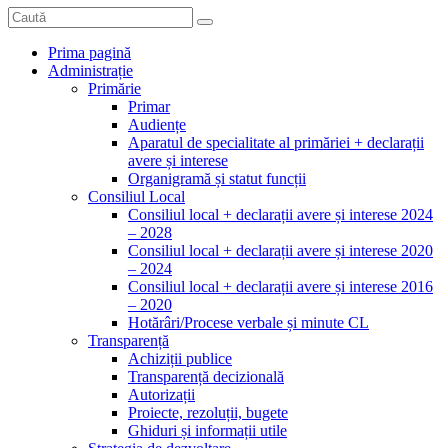
Prima pagină
Administrație
Primărie
Primar
Audiențe
Aparatul de specialitate al primăriei + declarații
avere și interese
Organigramă și statut funcții
Consiliul Local
Consiliul local + declarații avere și interese 2024
– 2028
Consiliul local + declarații avere și interese 2020
– 2024
Consiliul local + declarații avere și interese 2016
– 2020
Hotărâri/Procese verbale și minute CL
Transparență
Achiziții publice
Transparență decizională
Autorizații
Proiecte, rezoluții, bugete
Ghiduri și informații utile