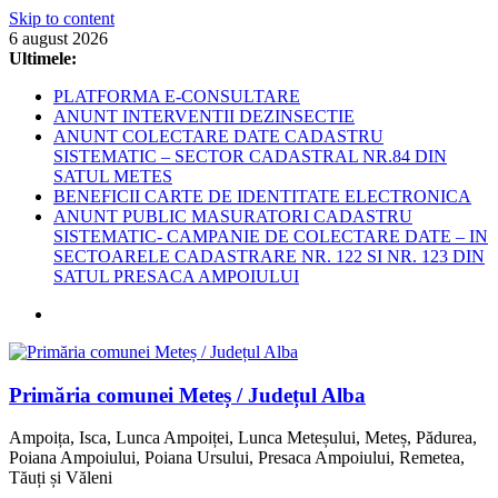
Skip to content
6 august 2026
Ultimele:
PLATFORMA E-CONSULTARE
ANUNT INTERVENTII DEZINSECTIE
ANUNT COLECTARE DATE CADASTRU
SISTEMATIC – SECTOR CADASTRAL NR.84 DIN
SATUL METES
BENEFICII CARTE DE IDENTITATE ELECTRONICA
ANUNT PUBLIC MASURATORI CADASTRU
SISTEMATIC- CAMPANIE DE COLECTARE DATE – IN
SECTOARELE CADASTRARE NR. 122 SI NR. 123 DIN
SATUL PRESACA AMPOIULUI
Primăria comunei Meteș / Județul Alba
Ampoița, Isca, Lunca Ampoiței, Lunca Meteșului, Meteș, Pădurea,
Poiana Ampoiului, Poiana Ursului, Presaca Ampoiului, Remetea,
Tăuți și Văleni