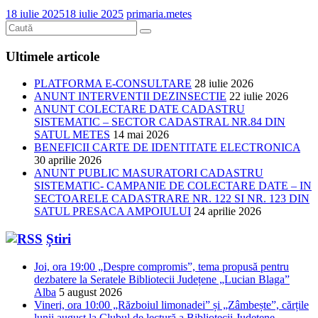
18 iulie 2025
18 iulie 2025
primaria.metes
Ultimele articole
PLATFORMA E-CONSULTARE
28 iulie 2026
ANUNT INTERVENTII DEZINSECTIE
22 iulie 2026
ANUNT COLECTARE DATE CADASTRU
SISTEMATIC – SECTOR CADASTRAL NR.84 DIN
SATUL METES
14 mai 2026
BENEFICII CARTE DE IDENTITATE ELECTRONICA
30 aprilie 2026
ANUNT PUBLIC MASURATORI CADASTRU
SISTEMATIC- CAMPANIE DE COLECTARE DATE – IN
SECTOARELE CADASTRARE NR. 122 SI NR. 123 DIN
SATUL PRESACA AMPOIULUI
24 aprilie 2026
Știri
Joi, ora 19:00 „Despre compromis”, tema propusă pentru
dezbatere la Seratele Bibliotecii Județene „Lucian Blaga”
Alba
5 august 2026
Vineri, ora 10:00 „Războiul limonadei” și „Zâmbește”, cărțile
lunii august la Clubul de lectură a Bibliotecii Județene