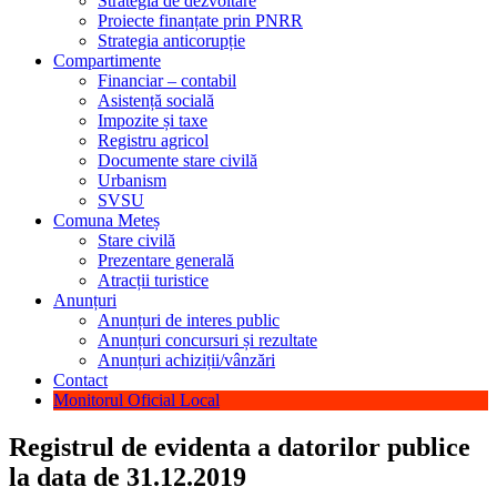
Strategia de dezvoltare
Proiecte finanțate prin PNRR
Strategia anticorupție
Compartimente
Financiar – contabil
Asistență socială
Impozite și taxe
Registru agricol
Documente stare civilă
Urbanism
SVSU
Comuna Meteș
Stare civilă
Prezentare generală
Atracții turistice
Anunțuri
Anunțuri de interes public
Anunțuri concursuri și rezultate
Anunțuri achiziții/vânzări
Contact
Monitorul Oficial Local
Registrul de evidenta a datorilor publice
la data de 31.12.2019