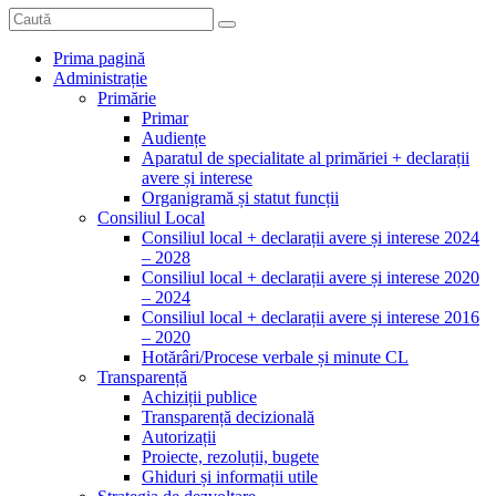
Prima pagină
Administrație
Primărie
Primar
Audiențe
Aparatul de specialitate al primăriei + declarații
avere și interese
Organigramă și statut funcții
Consiliul Local
Consiliul local + declarații avere și interese 2024
– 2028
Consiliul local + declarații avere și interese 2020
– 2024
Consiliul local + declarații avere și interese 2016
– 2020
Hotărâri/Procese verbale și minute CL
Transparență
Achiziții publice
Transparență decizională
Autorizații
Proiecte, rezoluții, bugete
Ghiduri și informații utile