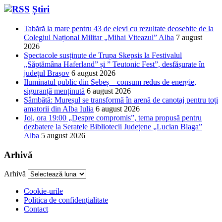
Știri
Tabără la mare pentru 43 de elevi cu rezultate deosebite de la
Colegiul Național Militar „Mihai Viteazul” Alba
7 august
2026
Spectacole susținute de Trupa Skepsis la Festivalul
„Săptămâna Haferland” și ” Teutonic Fest”, desfășurate în
județul Brașov
6 august 2026
Iluminatul public din Sebeș – consum redus de energie,
siguranță menținută
6 august 2026
Sâmbătă: Mureșul se transformă în arenă de canotaj pentru toți
amatorii din Alba Iulia
6 august 2026
Joi, ora 19:00 „Despre compromis”, tema propusă pentru
dezbatere la Seratele Bibliotecii Județene „Lucian Blaga”
Alba
5 august 2026
Arhivă
Arhivă
Cookie-urile
Politica de confidențialitate
Contact