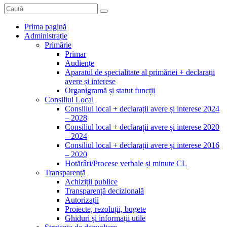
Prima pagină
Administrație
Primărie
Primar
Audiențe
Aparatul de specialitate al primăriei + declarații
avere și interese
Organigramă și statut funcții
Consiliul Local
Consiliul local + declarații avere și interese 2024
– 2028
Consiliul local + declarații avere și interese 2020
– 2024
Consiliul local + declarații avere și interese 2016
– 2020
Hotărâri/Procese verbale și minute CL
Transparență
Achiziții publice
Transparență decizională
Autorizații
Proiecte, rezoluții, bugete
Ghiduri și informații utile