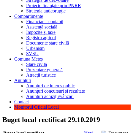
Strategia de dezvoltare
Proiecte finanțate prin PNRR
Strategia anticorupție
Compartimente
Financiar – contabil
Asistență socială
Impozite și taxe
Registru agricol
Documente stare civilă
Urbanism
SVSU
Comuna Meteș
Stare civilă
Prezentare generală
Atracții turistice
Anunțuri
Anunțuri de interes public
Anunțuri concursuri și rezultate
Anunțuri achiziții/vânzări
Contact
Monitorul Oficial Local
Buget local rectificat 29.10.2019