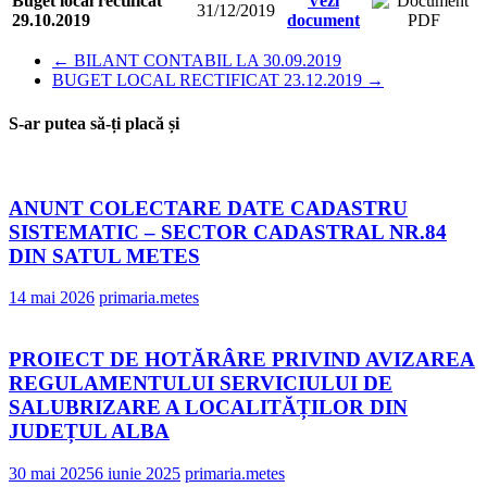
Buget local rectificat
Vezi
31/12/2019
29.10.2019
document
←
BILANT CONTABIL LA 30.09.2019
BUGET LOCAL RECTIFICAT 23.12.2019
→
S-ar putea să-ți placă și
ANUNT COLECTARE DATE CADASTRU
SISTEMATIC – SECTOR CADASTRAL NR.84
DIN SATUL METES
14 mai 2026
primaria.metes
PROIECT DE HOTĂRÂRE PRIVIND AVIZAREA
REGULAMENTULUI SERVICIULUI DE
SALUBRIZARE A LOCALITĂȚILOR DIN
JUDEȚUL ALBA
30 mai 2025
6 iunie 2025
primaria.metes