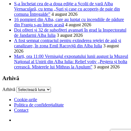
S-a încheiat cea de-a doua ediție a Școlii de vară Alba
Vernaculară, cu tema „Șuri și case cu acoperiș de paie din
comuna Întregalde”
4 august 2026
16 pompieri din Alba, care au luptat cu incendiile de pădure
din Franța s-au întors acasă
4 august 2026
Doi ofițeri și 32 de subofițeri avansați în grad la Inspectoratul
de Jandarmi Alba Iulia
3 august 2026
A fost semnat contractul pentru extinderea rețelei de apă și
canalizare, în zona Emil Racoviță din Alba Iulia
3 august
2026
Marți, ora 11:00 Vernisajul exponatului lunii august la Muzeul
Național al Unirii din Alba Iulia: Relief votiv „Peștera și bolta
cerească. Misterele lui Mithras la Apulum”
3 august 2026
Arhivă
Arhivă
Cookie-urile
Politica de confidențialitate
Contact