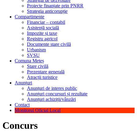
Strategia de dezvoltare
Proiecte finanțate prin PNRR
Strategia anticorupție
Compartimente
Financiar – contabil
Asistență socială
Impozite și taxe
Registru agricol
Documente stare civilă
Urbanism
SVSU
Comuna Meteș
Stare civilă
Prezentare generală
Atracții turistice
Anunțuri
Anunțuri de interes public
Anunțuri concursuri și rezultate
Anunțuri achiziții/vânzări
Contact
Monitorul Oficial Local
Concurs