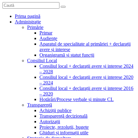
Prima pagină
Administrație
Primărie
Primar
Audiențe
Aparatul de specialitate al primăriei + declarații
avere și interese
Organigramă și statut funcții
Consiliul Local
Consiliul local + declarații avere și interese 2024
– 2028
Consiliul local + declarații avere și interese 2020
– 2024
Consiliul local + declarații avere și interese 2016
– 2020
Hotărâri/Procese verbale și minute CL
Transparență
Achiziții publice
Transparență decizională
Autorizații
Proiecte, rezoluții, bugete
Ghiduri și informații utile