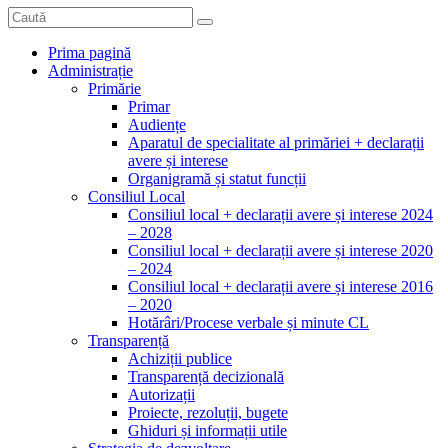
Prima pagină
Administrație
Primărie
Primar
Audiențe
Aparatul de specialitate al primăriei + declarații
avere și interese
Organigramă și statut funcții
Consiliul Local
Consiliul local + declarații avere și interese 2024
– 2028
Consiliul local + declarații avere și interese 2020
– 2024
Consiliul local + declarații avere și interese 2016
– 2020
Hotărâri/Procese verbale și minute CL
Transparență
Achiziții publice
Transparență decizională
Autorizații
Proiecte, rezoluții, bugete
Ghiduri și informații utile