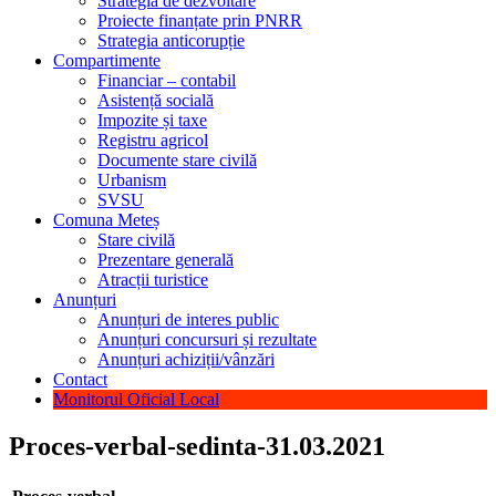
Strategia de dezvoltare
Proiecte finanțate prin PNRR
Strategia anticorupție
Compartimente
Financiar – contabil
Asistență socială
Impozite și taxe
Registru agricol
Documente stare civilă
Urbanism
SVSU
Comuna Meteș
Stare civilă
Prezentare generală
Atracții turistice
Anunțuri
Anunțuri de interes public
Anunțuri concursuri și rezultate
Anunțuri achiziții/vânzări
Contact
Monitorul Oficial Local
Proces-verbal-sedinta-31.03.2021