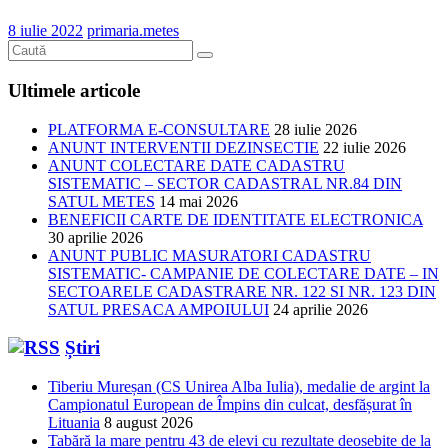
8 iulie 2022
primaria.metes
Ultimele articole
PLATFORMA E-CONSULTARE
28 iulie 2026
ANUNT INTERVENTII DEZINSECTIE
22 iulie 2026
ANUNT COLECTARE DATE CADASTRU
SISTEMATIC – SECTOR CADASTRAL NR.84 DIN
SATUL METES
14 mai 2026
BENEFICII CARTE DE IDENTITATE ELECTRONICA
30 aprilie 2026
ANUNT PUBLIC MASURATORI CADASTRU
SISTEMATIC- CAMPANIE DE COLECTARE DATE – IN
SECTOARELE CADASTRARE NR. 122 SI NR. 123 DIN
SATUL PRESACA AMPOIULUI
24 aprilie 2026
Știri
Tiberiu Mureșan (CS Unirea Alba Iulia), medalie de argint la
Campionatul European de Împins din culcat, desfășurat în
Lituania
8 august 2026
Tabără la mare pentru 43 de elevi cu rezultate deosebite de la