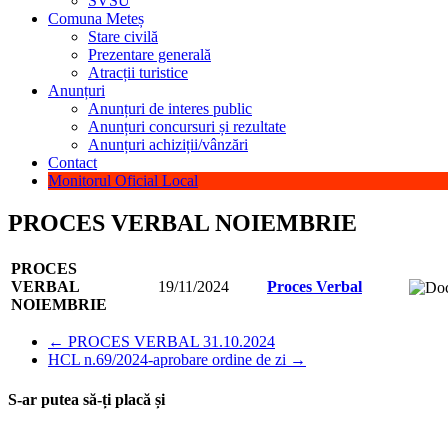
SVSU
Comuna Meteș
Stare civilă
Prezentare generală
Atracții turistice
Anunțuri
Anunțuri de interes public
Anunțuri concursuri și rezultate
Anunțuri achiziții/vânzări
Contact
Monitorul Oficial Local
PROCES VERBAL NOIEMBRIE
PROCES
VERBAL
19/11/2024
Proces Verbal
NOIEMBRIE
←
PROCES VERBAL 31.10.2024
HCL n.69/2024-aprobare ordine de zi
→
S-ar putea să-ți placă și