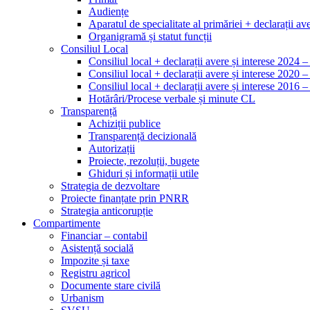
Audiențe
Aparatul de specialitate al primăriei + declarații ave
Organigramă și statut funcții
Consiliul Local
Consiliul local + declarații avere și interese 2024 
Consiliul local + declarații avere și interese 2020 
Consiliul local + declarații avere și interese 2016 
Hotărâri/Procese verbale și minute CL
Transparență
Achiziții publice
Transparență decizională
Autorizații
Proiecte, rezoluții, bugete
Ghiduri și informații utile
Strategia de dezvoltare
Proiecte finanțate prin PNRR
Strategia anticorupție
Compartimente
Financiar – contabil
Asistență socială
Impozite și taxe
Registru agricol
Documente stare civilă
Urbanism