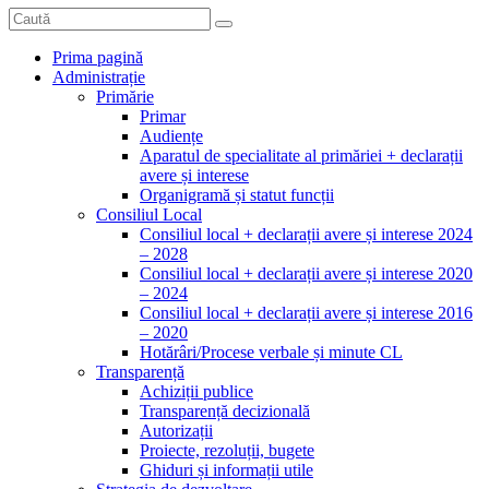
Prima pagină
Administrație
Primărie
Primar
Audiențe
Aparatul de specialitate al primăriei + declarații
avere și interese
Organigramă și statut funcții
Consiliul Local
Consiliul local + declarații avere și interese 2024
– 2028
Consiliul local + declarații avere și interese 2020
– 2024
Consiliul local + declarații avere și interese 2016
– 2020
Hotărâri/Procese verbale și minute CL
Transparență
Achiziții publice
Transparență decizională
Autorizații
Proiecte, rezoluții, bugete
Ghiduri și informații utile