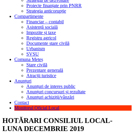
Strategia de dezvoltare
Proiecte finanțate prin PNRR
Strategia anticorupție
Compartimente
Financiar – contabil
Asistență socială
Impozite și taxe
Registru agricol
Documente stare civilă
Urbanism
SVSU
Comuna Meteș
Stare civilă
Prezentare generală
Atracții turistice
Anunțuri
Anunțuri de interes public
Anunțuri concursuri și rezultate
Anunțuri achiziții/vânzări
Contact
Monitorul Oficial Local
HOTĂRARI CONSILIUL LOCAL-
LUNA DECEMBRIE 2019