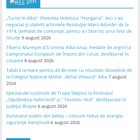
Știri
„Turist în Alba”: Povestea Hotelului ”Hungaria”. Aici s-au
negociat și stabilit articolele Rezoluției Marii Adunări de la
1918, demolat de comuniști, pentru a-i face loc unui bloc de
locuițe
9 august 2026
Tiberiu Mureșan (CS Unirea Alba Iulia), medalie de argint la
Campionatul European de Împins din culcat, desfășurat în
Lituania
8 august 2026
Tabără la mare pentru 43 de elevi cu rezultate deosebite de
la Colegiul Național Militar „Mihai Viteazul” Alba
7 august
2026
Spectacole susținute de Trupa Skepsis la Festivalul
„Săptămâna Haferland” și ” Teutonic Fest”, desfășurate în
județul Brașov
6 august 2026
Iluminatul public din Sebeș – consum redus de energie,
siguranță menținută
6 august 2026