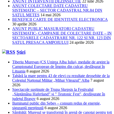
ANUNT INTERVENTII DEZINSECTIE
22 iulie 2026
ANUNT COLECTARE DATE CADASTRU
SISTEMATIC – SECTOR CADASTRAL NR.84 DIN
SATUL METES
14 mai 2026
BENEFICII CARTE DE IDENTITATE ELECTRONICA
30 aprilie 2026
ANUNT PUBLIC MASURATORI CADASTRU
SISTEMATIC- CAMPANIE DE COLECTARE DATE – IN
SECTOARELE CADASTRARE NR. 122 SI NR. 123 DIN
SATUL PRESACA AMPOIULUI
24 aprilie 2026
Știri
Tiberiu Mureșan (CS Unirea Alba Iulia), medalie de argint la
Campionatul European de Împins din culcat, desfășurat în
Lituania
8 august 2026
Tabără la mare pentru 43 de elevi cu rezultate deosebite de la
Colegiul Național Militar „Mihai Viteazul” Alba
7 august
2026
Spectacole susținute de Trupa Skepsis la Festivalul
„Săptămâna Haferland” și ” Teutonic Fest”, desfășurate în
județul Brașov
6 august 2026
Iluminatul public din Sebeș – consum redus de energie,
siguranță menținută
6 august 2026
Sâmbătă: Mureșul se transformă în arenă de canotaj pentru toți