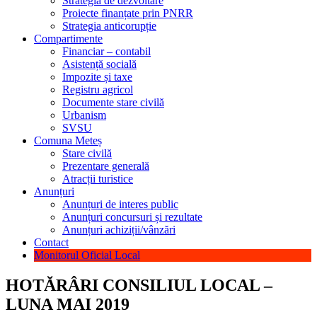
Strategia de dezvoltare
Proiecte finanțate prin PNRR
Strategia anticorupție
Compartimente
Financiar – contabil
Asistență socială
Impozite și taxe
Registru agricol
Documente stare civilă
Urbanism
SVSU
Comuna Meteș
Stare civilă
Prezentare generală
Atracții turistice
Anunțuri
Anunțuri de interes public
Anunțuri concursuri și rezultate
Anunțuri achiziții/vânzări
Contact
Monitorul Oficial Local
HOTĂRÂRI CONSILIUL LOCAL –
LUNA MAI 2019