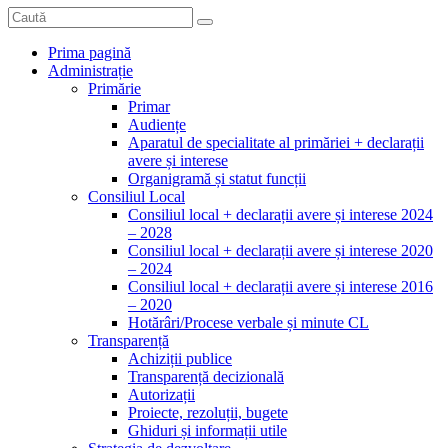
Prima pagină
Administrație
Primărie
Primar
Audiențe
Aparatul de specialitate al primăriei + declarații
avere și interese
Organigramă și statut funcții
Consiliul Local
Consiliul local + declarații avere și interese 2024
– 2028
Consiliul local + declarații avere și interese 2020
– 2024
Consiliul local + declarații avere și interese 2016
– 2020
Hotărâri/Procese verbale și minute CL
Transparență
Achiziții publice
Transparență decizională
Autorizații
Proiecte, rezoluții, bugete
Ghiduri și informații utile