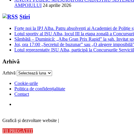
AMPOIULUI
24 aprilie 2026
Știri
Forțe noi la IPJ Alba. Patru absolvenți ai Academiei de Poliție și
Lotul sportiv al ISU Alba, locul III la etapa zonală a Concursuri
Sâmbătă – Duminică: „Alba Gran Prix Rapid” la șah. Invitat spe
Joi, ora 17:00 „Secretul de buzunar” sau „O alegere imposibilă”,
Lotul reprezentativ ISU Alba, participă la Concursurile Servicii
Arhivă
Arhivă
Cookie-urile
Politica de confidențialitate
Contact
Graficã și dezvoltare website |
FII PREGĂTIT