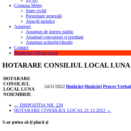
SVSU
Comuna Meteș
Stare civilă
Prezentare generală
Atracții turistice
Anunțuri
Anunțuri de interes public
Anunțuri concursuri și rezultate
Anunțuri achiziții/vânzări
Contact
Monitorul Oficial Local
HOTARARE CONSILIUL LOCAL LUNA
HOTARARE
CONSILIUL
24/11/2022
Hotărâri
Hotărâri
Proces Verbal
LOCAL LUNA
NOIEMBRIE
←
DISPOZITIA NR. 229
HOTARARE CONSILIUL LOCAL 21.12.2022
→
S-ar putea să-ți placă și