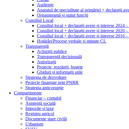
Audiențe
Aparatul de specialitate al primăriei + declarații ave
Organigramă și statut funcții
Consiliul Local
Consiliul local + declarații avere și interese 2024 
Consiliul local + declarații avere și interese 2020 
Consiliul local + declarații avere și interese 2016 
Hotărâri/Procese verbale și minute CL
Transparență
Achiziții publice
Transparență decizională
Autorizații
Proiecte, rezoluții, bugete
Ghiduri și informații utile
Strategia de dezvoltare
Proiecte finanțate prin PNRR
Strategia anticorupție
Compartimente
Financiar – contabil
Asistență socială
Impozite și taxe
Registru agricol
Documente stare civilă
Urbanism