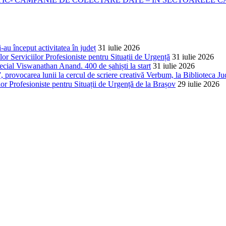
-au început activitatea în județ
31 iulie 2026
lor Serviciilor Profesioniste pentru Situații de Urgență
31 iulie 2026
cial Viswanathan Anand. 400 de șahiști la start
31 iulie 2026
 provocarea lunii la cercul de scriere creativă Verbum, la Biblioteca Ju
lor Profesioniste pentru Situații de Urgență de la Brașov
29 iulie 2026