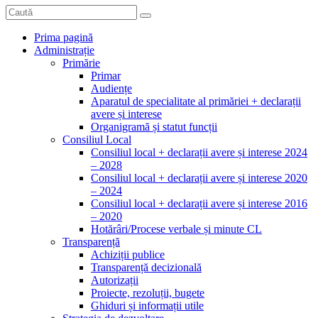
Prima pagină
Administrație
Primărie
Primar
Audiențe
Aparatul de specialitate al primăriei + declarații
avere și interese
Organigramă și statut funcții
Consiliul Local
Consiliul local + declarații avere și interese 2024
– 2028
Consiliul local + declarații avere și interese 2020
– 2024
Consiliul local + declarații avere și interese 2016
– 2020
Hotărâri/Procese verbale și minute CL
Transparență
Achiziții publice
Transparență decizională
Autorizații
Proiecte, rezoluții, bugete
Ghiduri și informații utile