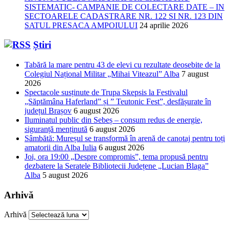
SISTEMATIC- CAMPANIE DE COLECTARE DATE – IN
SECTOARELE CADASTRARE NR. 122 SI NR. 123 DIN
SATUL PRESACA AMPOIULUI
24 aprilie 2026
Știri
Tabără la mare pentru 43 de elevi cu rezultate deosebite de la
Colegiul Național Militar „Mihai Viteazul” Alba
7 august
2026
Spectacole susținute de Trupa Skepsis la Festivalul
„Săptămâna Haferland” și ” Teutonic Fest”, desfășurate în
județul Brașov
6 august 2026
Iluminatul public din Sebeș – consum redus de energie,
siguranță menținută
6 august 2026
Sâmbătă: Mureșul se transformă în arenă de canotaj pentru toți
amatorii din Alba Iulia
6 august 2026
Joi, ora 19:00 „Despre compromis”, tema propusă pentru
dezbatere la Seratele Bibliotecii Județene „Lucian Blaga”
Alba
5 august 2026
Arhivă
Arhivă