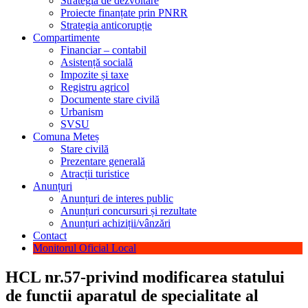
Strategia de dezvoltare
Proiecte finanțate prin PNRR
Strategia anticorupție
Compartimente
Financiar – contabil
Asistență socială
Impozite și taxe
Registru agricol
Documente stare civilă
Urbanism
SVSU
Comuna Meteș
Stare civilă
Prezentare generală
Atracții turistice
Anunțuri
Anunțuri de interes public
Anunțuri concursuri și rezultate
Anunțuri achiziții/vânzări
Contact
Monitorul Oficial Local
HCL nr.57-privind modificarea statului
de functii aparatul de specialitate al