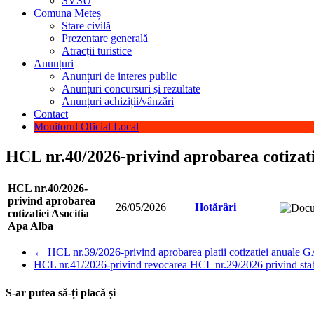
SVSU
Comuna Meteș
Stare civilă
Prezentare generală
Atracții turistice
Anunțuri
Anunțuri de interes public
Anunțuri concursuri și rezultate
Anunțuri achiziții/vânzări
Contact
Monitorul Oficial Local
HCL nr.40/2026-privind aprobarea cotizati
HCL nr.40/2026-
privind aprobarea
26/05/2026
Hotărâri
cotizatiei Asocitia
Apa Alba
←
HCL nr.39/2026-privind aprobarea platii cotizatiei anuale 
HCL nr.41/2026-privind revocarea HCL nr.29/2026 privind stabil
S-ar putea să-ți placă și