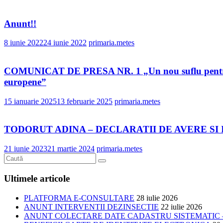
Anunt!!
8 iunie 2022
24 iunie 2022
primaria.metes
COMUNICAT DE PRESA NR. 1 „Un nou suflu pentru patri
europene”
15 ianuarie 2025
13 februarie 2025
primaria.metes
TODORUT ADINA – DECLARATII DE AVERE SI
21 iunie 2023
21 martie 2024
primaria.metes
Ultimele articole
PLATFORMA E-CONSULTARE
28 iulie 2026
ANUNT INTERVENTII DEZINSECTIE
22 iulie 2026
ANUNT COLECTARE DATE CADASTRU SISTEMATIC –