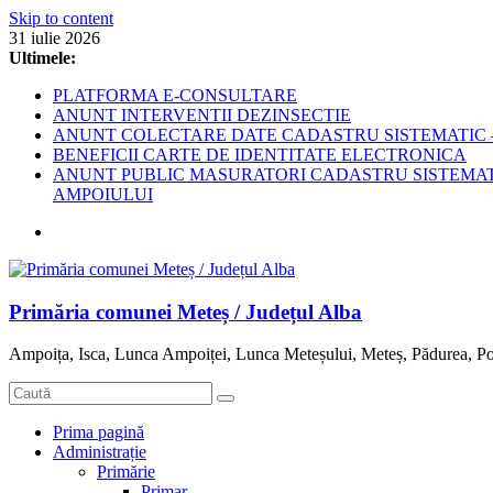
Skip to content
31 iulie 2026
Ultimele:
PLATFORMA E-CONSULTARE
ANUNT INTERVENTII DEZINSECTIE
ANUNT COLECTARE DATE CADASTRU SISTEMATIC –
BENEFICII CARTE DE IDENTITATE ELECTRONICA
ANUNT PUBLIC MASURATORI CADASTRU SISTEMATIC
AMPOIULUI
Primăria comunei Meteș / Județul Alba
Ampoița, Isca, Lunca Ampoiței, Lunca Meteșului, Meteș, Pădurea, Po
Prima pagină
Administrație
Primărie
Primar