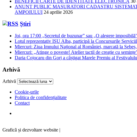
BENEFICII CARTE DE IDENTITATE ELECTRONICA
30 
ANUNT PUBLIC MASURATORI CADASTRU SISTEMATIC
AMPOIULUI
24 aprilie 2026
Știri
Joi, ora 17:00 „Secretul de buzunar” sau „O alegere imposibilă”,
Lotul reprezentativ ISU Alba, participă la Concursurile Servicii
Miercuri: Ziua Imnului Național al României, marcată la Sebeș, p
Miercuri: „Atinge o poveste! Atelier tactil de creație cu seminț
Daria Cojocaru din Gorj a câștigat Marele Premiu al Festivalului
Arhivă
Arhivă
Cookie-urile
Politica de confidențialitate
Contact
Graficã și dezvoltare website |