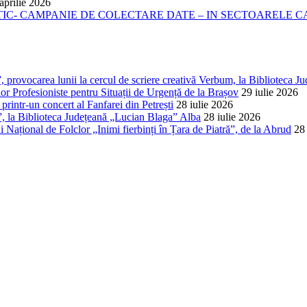
aprilie 2026
- CAMPANIE DE COLECTARE DATE – IN SECTOARELE CADA
 provocarea lunii la cercul de scriere creativă Verbum, la Biblioteca Ju
lor Profesioniste pentru Situații de Urgență de la Brașov
29 iulie 2026
rintr-un concert al Fanfarei din Petrești
28 iulie 2026
e”, la Biblioteca Județeană „Lucian Blaga” Alba
28 iulie 2026
 Național de Folclor „Inimi fierbinți în Țara de Piatră”, de la Abrud
28