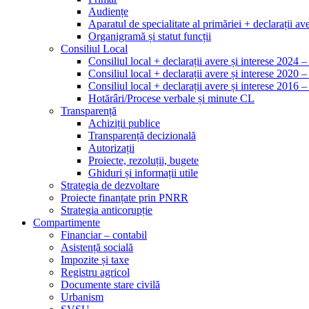
Audiențe
Aparatul de specialitate al primăriei + declarații ave
Organigramă și statut funcții
Consiliul Local
Consiliul local + declarații avere și interese 2024 
Consiliul local + declarații avere și interese 2020 
Consiliul local + declarații avere și interese 2016 
Hotărâri/Procese verbale și minute CL
Transparență
Achiziții publice
Transparență decizională
Autorizații
Proiecte, rezoluții, bugete
Ghiduri și informații utile
Strategia de dezvoltare
Proiecte finanțate prin PNRR
Strategia anticorupție
Compartimente
Financiar – contabil
Asistență socială
Impozite și taxe
Registru agricol
Documente stare civilă
Urbanism