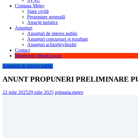
SVSU
Comuna Meteș
Stare civilă
Prezentare generală
Atracții turistice
Anunțuri
Anunțuri de interes public
Anunțuri concursuri și rezultate
Anunțuri achiziții/vânzări
Contact
Monitorul Oficial Local
Anunțuri de interes public
ANUNT PROPUNERI PRELIMINARE PU
22 iulie 2025
29 iulie 2025
primaria.metes