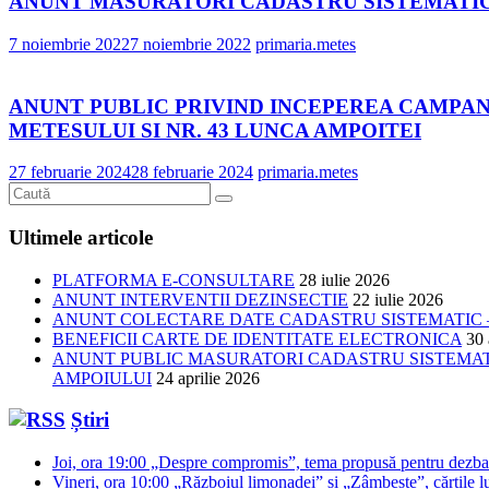
ANUNT MASURATORI CADASTRU SISTEMATIC-
7 noiembrie 2022
7 noiembrie 2022
primaria.metes
ANUNT PUBLIC PRIVIND INCEPEREA CAMPAN
METESULUI SI NR. 43 LUNCA AMPOITEI
27 februarie 2024
28 februarie 2024
primaria.metes
Ultimele articole
PLATFORMA E-CONSULTARE
28 iulie 2026
ANUNT INTERVENTII DEZINSECTIE
22 iulie 2026
ANUNT COLECTARE DATE CADASTRU SISTEMATIC –
BENEFICII CARTE DE IDENTITATE ELECTRONICA
30 
ANUNT PUBLIC MASURATORI CADASTRU SISTEMATIC
AMPOIULUI
24 aprilie 2026
Știri
Joi, ora 19:00 „Despre compromis”, tema propusă pentru dezbat
Vineri, ora 10:00 „Războiul limonadei” și „Zâmbește”, cărțile lu