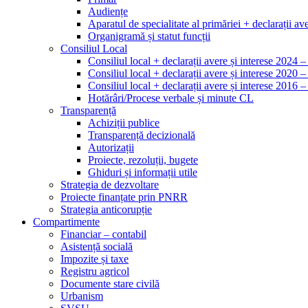
Audiențe
Aparatul de specialitate al primăriei + declarații ave
Organigramă și statut funcții
Consiliul Local
Consiliul local + declarații avere și interese 2024 
Consiliul local + declarații avere și interese 2020 
Consiliul local + declarații avere și interese 2016 
Hotărâri/Procese verbale și minute CL
Transparență
Achiziții publice
Transparență decizională
Autorizații
Proiecte, rezoluții, bugete
Ghiduri și informații utile
Strategia de dezvoltare
Proiecte finanțate prin PNRR
Strategia anticorupție
Compartimente
Financiar – contabil
Asistență socială
Impozite și taxe
Registru agricol
Documente stare civilă
Urbanism