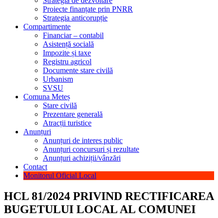
Strategia de dezvoltare
Proiecte finanțate prin PNRR
Strategia anticorupție
Compartimente
Financiar – contabil
Asistență socială
Impozite și taxe
Registru agricol
Documente stare civilă
Urbanism
SVSU
Comuna Meteș
Stare civilă
Prezentare generală
Atracții turistice
Anunțuri
Anunțuri de interes public
Anunțuri concursuri și rezultate
Anunțuri achiziții/vânzări
Contact
Monitorul Oficial Local
HCL 81/2024 PRIVIND RECTIFICAREA
BUGETULUI LOCAL AL COMUNEI