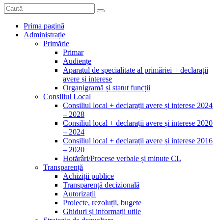
Prima pagină
Administrație
Primărie
Primar
Audiențe
Aparatul de specialitate al primăriei + declarații
avere și interese
Organigramă și statut funcții
Consiliul Local
Consiliul local + declarații avere și interese 2024
– 2028
Consiliul local + declarații avere și interese 2020
– 2024
Consiliul local + declarații avere și interese 2016
– 2020
Hotărâri/Procese verbale și minute CL
Transparență
Achiziții publice
Transparență decizională
Autorizații
Proiecte, rezoluții, bugete
Ghiduri și informații utile