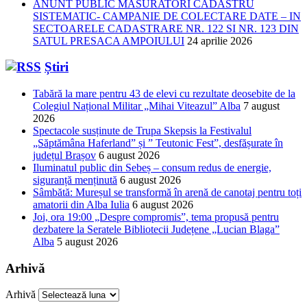
ANUNT PUBLIC MASURATORI CADASTRU
SISTEMATIC- CAMPANIE DE COLECTARE DATE – IN
SECTOARELE CADASTRARE NR. 122 SI NR. 123 DIN
SATUL PRESACA AMPOIULUI
24 aprilie 2026
Știri
Tabără la mare pentru 43 de elevi cu rezultate deosebite de la
Colegiul Național Militar „Mihai Viteazul” Alba
7 august
2026
Spectacole susținute de Trupa Skepsis la Festivalul
„Săptămâna Haferland” și ” Teutonic Fest”, desfășurate în
județul Brașov
6 august 2026
Iluminatul public din Sebeș – consum redus de energie,
siguranță menținută
6 august 2026
Sâmbătă: Mureșul se transformă în arenă de canotaj pentru toți
amatorii din Alba Iulia
6 august 2026
Joi, ora 19:00 „Despre compromis”, tema propusă pentru
dezbatere la Seratele Bibliotecii Județene „Lucian Blaga”
Alba
5 august 2026
Arhivă
Arhivă