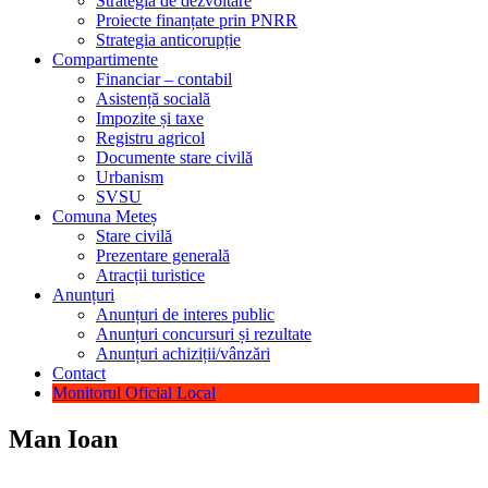
Strategia de dezvoltare
Proiecte finanțate prin PNRR
Strategia anticorupție
Compartimente
Financiar – contabil
Asistență socială
Impozite și taxe
Registru agricol
Documente stare civilă
Urbanism
SVSU
Comuna Meteș
Stare civilă
Prezentare generală
Atracții turistice
Anunțuri
Anunțuri de interes public
Anunțuri concursuri și rezultate
Anunțuri achiziții/vânzări
Contact
Monitorul Oficial Local
Man Ioan