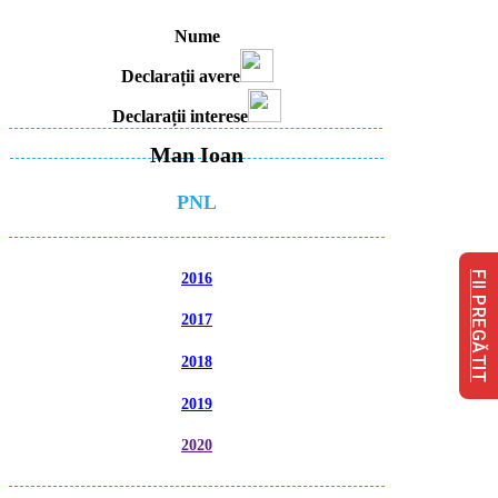
Nume
Declarații avere
Declarații interese
Man Ioan
PNL
FII PREGĂTIT
2016
2017
2018
2019
2020