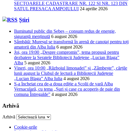
SECTOARELE CADASTRARE NR. 122 SI NR. 123 DIN
SATUL PRESACA AMPOIULUI
24 aprilie 2026
Știri
Iluminatul public din Sebeș – consum redus de energie,
siguranță menținută
6 august 2026
Sâmbătă: Mureșul se transformă în arenă de canotaj pentru toți
amatorii din Alba Iulia
6 august 2026
Joi, ora 19:00 „Despre compromis”, tema propusă pentru
dezbatere la Seratele Bibliotecii Județene „Lucian Blaga”
Alba
5 august 2026
Vineri, ora 10:00 „Războiul limonadei” și „Zâmbește”, cărțile
lunii august la Clubul de lectură a Bibliotecii Județene
„Lucian Blaga” Alba Iulia
4 august 2026
S-a încheiat cea de-a doua ediție a Școlii de vară Alba
Vernaculară, cu tema „Șuri și case cu acoperiș de paie din
comuna Întregalde”
4 august 2026
Arhivă
Arhivă
Cookie-urile