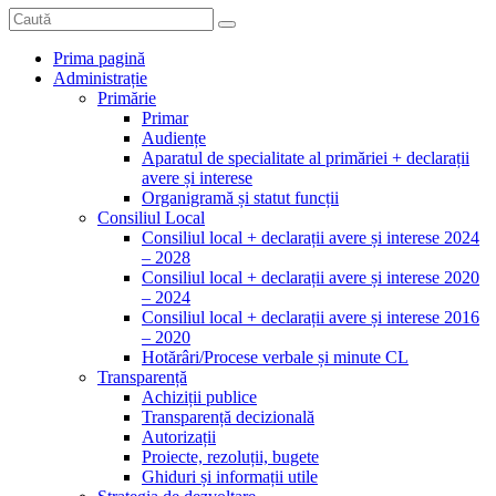
Prima pagină
Administrație
Primărie
Primar
Audiențe
Aparatul de specialitate al primăriei + declarații
avere și interese
Organigramă și statut funcții
Consiliul Local
Consiliul local + declarații avere și interese 2024
– 2028
Consiliul local + declarații avere și interese 2020
– 2024
Consiliul local + declarații avere și interese 2016
– 2020
Hotărâri/Procese verbale și minute CL
Transparență
Achiziții publice
Transparență decizională
Autorizații
Proiecte, rezoluții, bugete
Ghiduri și informații utile