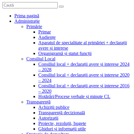
Prima pagină
Administrație
Primărie
Primar
Audiențe
Aparatul de specialitate al primăriei + declarații
avere și interese
Organigramă și statut funcții
Consiliul Local
Consiliul local + declarații avere și interese 2024
– 2028
Consiliul local + declarații avere și interese 2020
– 2024
Consiliul local + declarații avere și interese 2016
– 2020
Hotărâri/Procese verbale și minute CL
Transparență
Achiziții publice
Transparență decizională
Autorizații
Proiecte, rezoluții, bugete
Ghiduri și informații utile