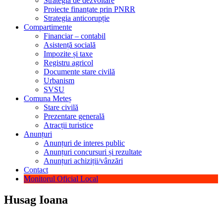
Strategia de dezvoltare
Proiecte finanțate prin PNRR
Strategia anticorupție
Compartimente
Financiar – contabil
Asistență socială
Impozite și taxe
Registru agricol
Documente stare civilă
Urbanism
SVSU
Comuna Meteș
Stare civilă
Prezentare generală
Atracții turistice
Anunțuri
Anunțuri de interes public
Anunțuri concursuri și rezultate
Anunțuri achiziții/vânzări
Contact
Monitorul Oficial Local
Husag Ioana