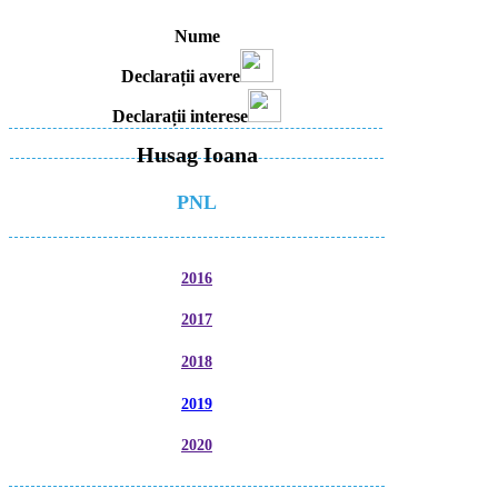
Nume
Declarații avere
Declarații interese
Husag Ioana
PNL
2016
2017
2018
2019
2020