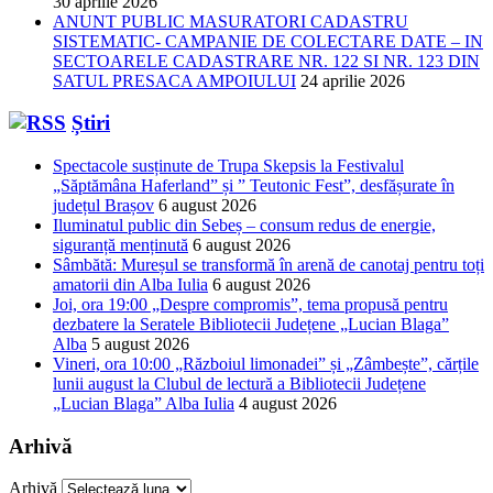
30 aprilie 2026
ANUNT PUBLIC MASURATORI CADASTRU
SISTEMATIC- CAMPANIE DE COLECTARE DATE – IN
SECTOARELE CADASTRARE NR. 122 SI NR. 123 DIN
SATUL PRESACA AMPOIULUI
24 aprilie 2026
Știri
Spectacole susținute de Trupa Skepsis la Festivalul
„Săptămâna Haferland” și ” Teutonic Fest”, desfășurate în
județul Brașov
6 august 2026
Iluminatul public din Sebeș – consum redus de energie,
siguranță menținută
6 august 2026
Sâmbătă: Mureșul se transformă în arenă de canotaj pentru toți
amatorii din Alba Iulia
6 august 2026
Joi, ora 19:00 „Despre compromis”, tema propusă pentru
dezbatere la Seratele Bibliotecii Județene „Lucian Blaga”
Alba
5 august 2026
Vineri, ora 10:00 „Războiul limonadei” și „Zâmbește”, cărțile
lunii august la Clubul de lectură a Bibliotecii Județene
„Lucian Blaga” Alba Iulia
4 august 2026
Arhivă
Arhivă