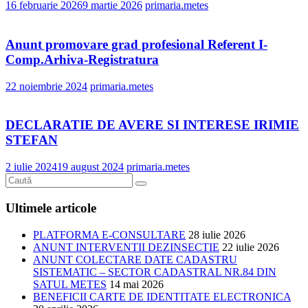
16 februarie 2026
9 martie 2026
primaria.metes
Anunt promovare grad profesional Referent I-
Comp.Arhiva-Registratura
22 noiembrie 2024
primaria.metes
DECLARATIE DE AVERE SI INTERESE IRIMIE
STEFAN
2 iulie 2024
19 august 2024
primaria.metes
Ultimele articole
PLATFORMA E-CONSULTARE
28 iulie 2026
ANUNT INTERVENTII DEZINSECTIE
22 iulie 2026
ANUNT COLECTARE DATE CADASTRU
SISTEMATIC – SECTOR CADASTRAL NR.84 DIN
SATUL METES
14 mai 2026
BENEFICII CARTE DE IDENTITATE ELECTRONICA