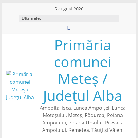
Skip
5 august 2026
to
Ultimele:
content
Primăria
comunei
Meteș /
Județul Alba
Ampoița, Isca, Lunca Ampoiței, Lunca
Meteșului, Meteș, Pădurea, Poiana
Ampoiului, Poiana Ursului, Presaca
Ampoiului, Remetea, Tăuți și Văleni