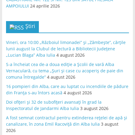
AMPOIULUI
24 aprilie 2026
Știri
Vineri, ora 10:00 „Războiul limonadei” și „Zâmbește”, cărțile
lunii august la Clubul de lectură a Bibliotecii Județene
„Lucian Blaga” Alba Iulia
4 august 2026
S-a încheiat cea de-a doua ediție a Școlii de vară Alba
Vernaculară, cu tema „Șuri și case cu acoperiș de paie din
comuna Întregalde”
4 august 2026
16 pompieri din Alba, care au luptat cu incendiile de pădure
din Franța s-au întors acasă
4 august 2026
Doi ofițeri și 32 de subofițeri avansați în grad la
Inspectoratul de Jandarmi Alba Iulia
3 august 2026
A fost semnat contractul pentru extinderea rețelei de apă și
canalizare, în zona Emil Racoviță din Alba Iulia
3 august
2026