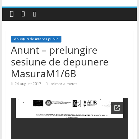
Anunțuri de interes public
Anunt – prelungire
sesiune de depunere
MasuraM1/6B
24 august 2017
primaria.metes