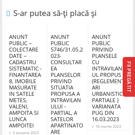
S-ar putea să-ți placă și
ANUNT
ANUNT
ANUNT
PUBLIC –
PUBLIC
PUBLIC
COLECTARE
5746/31.05.2
PRIVIND
DATE –
023-
PLANSELE
CADASTRU
CONSULTAR
CU
FII PREGĂTIT
SISTEMATIC -
EA
INTRAVILAN
FINANTAREA
PLANSELOR
UL PROPUS
8, IMOBILE
PRIVIND
(REGLEMENT
MASURATE
SITUATIA
ARI
IN SATELE
PROPUSA A
URBANISTICE
METES,
INTRAVILAN
PARTIALE )
VALENI,
ULUI -
VARIANATA
AMPOITA SI
PARTIAL, A
PUG DIN
LUNCA
SATELOR
16.03.2023
AMPOITEI
APARTINATO
16 martie 2023
ARE
5 ianuarie 2023