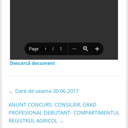
Descarcă document
←
Dare de seama 30.06.2017
ANUNT CONCURS: CONSILIER, GRAD
PROFESIONAL DEBUTANT- COMPARTIMENTUL
REGISTRUL AGRICOL
→