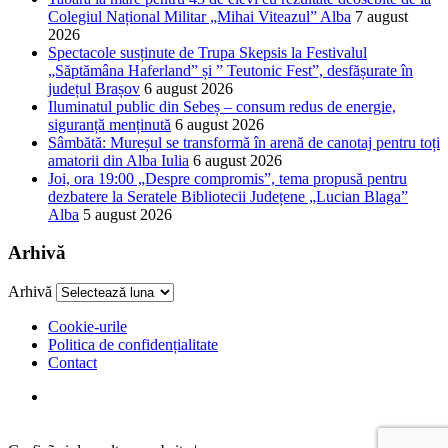
Colegiul Național Militar „Mihai Viteazul” Alba
7 august
2026
Spectacole susținute de Trupa Skepsis la Festivalul
„Săptămâna Haferland” și ” Teutonic Fest”, desfășurate în
județul Brașov
6 august 2026
Iluminatul public din Sebeș – consum redus de energie,
siguranță menținută
6 august 2026
Sâmbătă: Mureșul se transformă în arenă de canotaj pentru toți
amatorii din Alba Iulia
6 august 2026
Joi, ora 19:00 „Despre compromis”, tema propusă pentru
dezbatere la Seratele Bibliotecii Județene „Lucian Blaga”
Alba
5 august 2026
Arhivă
Arhivă
Cookie-urile
Politica de confidențialitate
Contact