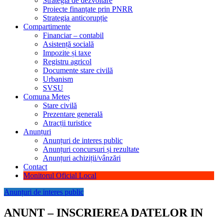
Strategia de dezvoltare
Proiecte finanțate prin PNRR
Strategia anticorupție
Compartimente
Financiar – contabil
Asistență socială
Impozite și taxe
Registru agricol
Documente stare civilă
Urbanism
SVSU
Comuna Meteș
Stare civilă
Prezentare generală
Atracții turistice
Anunțuri
Anunțuri de interes public
Anunțuri concursuri și rezultate
Anunțuri achiziții/vânzări
Contact
Monitorul Oficial Local
Anunțuri de interes public
ANUNT – INSCRIEREA DATELOR IN