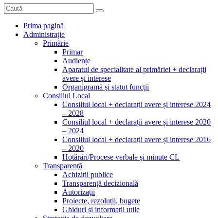
Prima pagină
Administrație
Primărie
Primar
Audiențe
Aparatul de specialitate al primăriei + declarații
avere și interese
Organigramă și statut funcții
Consiliul Local
Consiliul local + declarații avere și interese 2024
– 2028
Consiliul local + declarații avere și interese 2020
– 2024
Consiliul local + declarații avere și interese 2016
– 2020
Hotărâri/Procese verbale și minute CL
Transparență
Achiziții publice
Transparență decizională
Autorizații
Proiecte, rezoluții, bugete
Ghiduri și informații utile