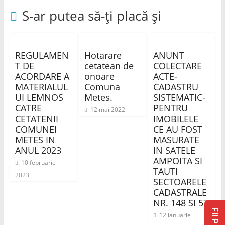
S-ar putea să-ți placă și
REGULAMEN
Hotarare
ANUNT
T DE
cetatean de
COLECTARE
ACORDARE A
onoare
ACTE-
MATERIALUL
Comuna
CADASTRU
UI LEMNOS
Metes.
SISTEMATIC-
CATRE
PENTRU
12 mai 2022
CETATENII
IMOBILELE
COMUNEI
CE AU FOST
METES IN
MASURATE
ANUL 2023
IN SATELE
AMPOITA SI
10 februarie
TAUTI
2023
SECTOARELE
CADASTRALE
NR. 148 SI 57
12 ianuarie