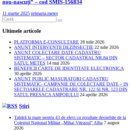
nou-nascuți” – cod SMIS-156834
11 martie 2025
primaria.metes
Ultimele articole
PLATFORMA E-CONSULTARE
28 iulie 2026
ANUNT INTERVENTII DEZINSECTIE
22 iulie 2026
ANUNT COLECTARE DATE CADASTRU
SISTEMATIC – SECTOR CADASTRAL NR.84 DIN
SATUL METES
14 mai 2026
BENEFICII CARTE DE IDENTITATE ELECTRONICA
30 aprilie 2026
ANUNT PUBLIC MASURATORI CADASTRU
SISTEMATIC- CAMPANIE DE COLECTARE DATE – IN
SECTOARELE CADASTRARE NR. 122 SI NR. 123 DIN
SATUL PRESACA AMPOIULUI
24 aprilie 2026
Știri
Tabără la mare pentru 43 de elevi cu rezultate deosebite de la
Colegiul Național Militar „Mihai Viteazul” Alba
7 august
2026