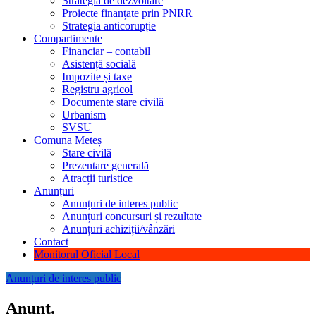
Strategia de dezvoltare
Proiecte finanțate prin PNRR
Strategia anticorupție
Compartimente
Financiar – contabil
Asistență socială
Impozite și taxe
Registru agricol
Documente stare civilă
Urbanism
SVSU
Comuna Meteș
Stare civilă
Prezentare generală
Atracții turistice
Anunțuri
Anunțuri de interes public
Anunțuri concursuri și rezultate
Anunțuri achiziții/vânzări
Contact
Monitorul Oficial Local
Anunțuri de interes public
Anunt.