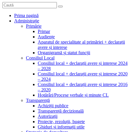
Prima pagină
Administrație
Primărie
Primar
Audiențe
Aparatul de specialitate al primăriei + declarații
avere și interese
Organigramă și statut funcții
Consiliul Local
Consiliul local + declarații avere și interese 2024
– 2028
Consiliul local + declarații avere și interese 2020
– 2024
Consiliul local + declarații avere și interese 2016
– 2020
Hotărâri/Procese verbale și minute CL
Transparență
Achiziții publice
Transparență decizională
Autorizații
Proiecte, rezoluții, bugete
Ghiduri și informații utile