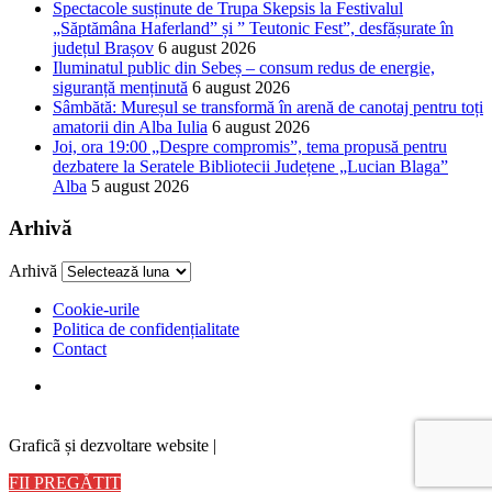
Spectacole susținute de Trupa Skepsis la Festivalul
„Săptămâna Haferland” și ” Teutonic Fest”, desfășurate în
județul Brașov
6 august 2026
Iluminatul public din Sebeș – consum redus de energie,
siguranță menținută
6 august 2026
Sâmbătă: Mureșul se transformă în arenă de canotaj pentru toți
amatorii din Alba Iulia
6 august 2026
Joi, ora 19:00 „Despre compromis”, tema propusă pentru
dezbatere la Seratele Bibliotecii Județene „Lucian Blaga”
Alba
5 august 2026
Arhivă
Arhivă
Cookie-urile
Politica de confidențialitate
Contact
Graficã și dezvoltare website |
FII PREGĂTIT