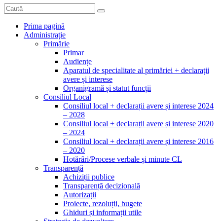
Prima pagină
Administrație
Primărie
Primar
Audiențe
Aparatul de specialitate al primăriei + declarații
avere și interese
Organigramă și statut funcții
Consiliul Local
Consiliul local + declarații avere și interese 2024
– 2028
Consiliul local + declarații avere și interese 2020
– 2024
Consiliul local + declarații avere și interese 2016
– 2020
Hotărâri/Procese verbale și minute CL
Transparență
Achiziții publice
Transparență decizională
Autorizații
Proiecte, rezoluții, bugete
Ghiduri și informații utile