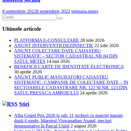
8 septembrie 2022
8 septembrie 2022
primaria.metes
Ultimele articole
PLATFORMA E-CONSULTARE
28 iulie 2026
ANUNT INTERVENTII DEZINSECTIE
22 iulie 2026
ANUNT COLECTARE DATE CADASTRU
SISTEMATIC – SECTOR CADASTRAL NR.84 DIN
SATUL METES
14 mai 2026
BENEFICII CARTE DE IDENTITATE ELECTRONICA
30 aprilie 2026
ANUNT PUBLIC MASURATORI CADASTRU
SISTEMATIC- CAMPANIE DE COLECTARE DATE – IN
SECTOARELE CADASTRARE NR. 122 SI NR. 123 DIN
SATUL PRESACA AMPOIULUI
24 aprilie 2026
Știri
Alba Grand Prix 2026 la șah: 11 jucători cu punctaj maxim
după 4 runde. Maestrul Viswanathan Anand, meciuri
demonstrative în Parcul Unirii
2 august 2026