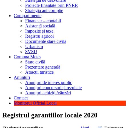
Strategia de dezvoltare
Proiecte finanțate prin PNRR
Strategia anticorupție
Compartimente
Financiar – contabil
Asistență socială
Impozite și taxe
Registru agricol
Documente stare civilă
Urbanism
SVSU
Comuna Meteș
Stare civilă
Prezentare generală
Atracții turistice
Anunțuri
Anunțuri de interes public
Anunțuri concursuri și rezultate
Anunțuri achiziții/vânzări
Contact
Monitorul Oficial Local
Registrul garantiilor locale 2020