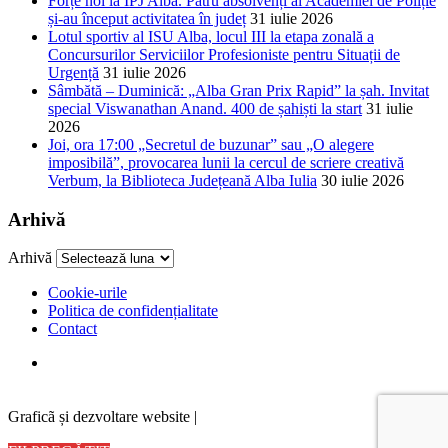
Forțe noi la IPJ Alba. Patru absolvenți ai Academiei de Poliție
și-au început activitatea în județ
31 iulie 2026
Lotul sportiv al ISU Alba, locul III la etapa zonală a
Concursurilor Serviciilor Profesioniste pentru Situații de
Urgență
31 iulie 2026
Sâmbătă – Duminică: „Alba Gran Prix Rapid” la șah. Invitat
special Viswanathan Anand. 400 de șahiști la start
31 iulie
2026
Joi, ora 17:00 „Secretul de buzunar” sau „O alegere
imposibilă”, provocarea lunii la cercul de scriere creativă
Verbum, la Biblioteca Județeană Alba Iulia
30 iulie 2026
Arhivă
Arhivă
Cookie-urile
Politica de confidențialitate
Contact
Graficã și dezvoltare website |