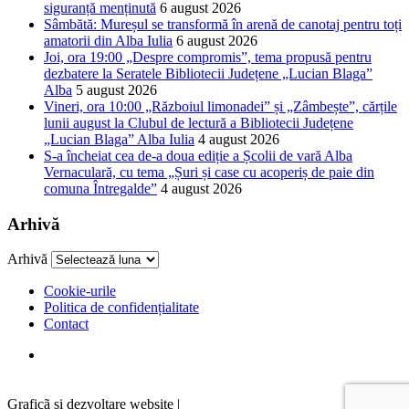
siguranță menținută
6 august 2026
Sâmbătă: Mureșul se transformă în arenă de canotaj pentru toți
amatorii din Alba Iulia
6 august 2026
Joi, ora 19:00 „Despre compromis”, tema propusă pentru
dezbatere la Seratele Bibliotecii Județene „Lucian Blaga”
Alba
5 august 2026
Vineri, ora 10:00 „Războiul limonadei” și „Zâmbește”, cărțile
lunii august la Clubul de lectură a Bibliotecii Județene
„Lucian Blaga” Alba Iulia
4 august 2026
S-a încheiat cea de-a doua ediție a Școlii de vară Alba
Vernaculară, cu tema „Șuri și case cu acoperiș de paie din
comuna Întregalde”
4 august 2026
Arhivă
Arhivă
Cookie-urile
Politica de confidențialitate
Contact
Graficã și dezvoltare website |