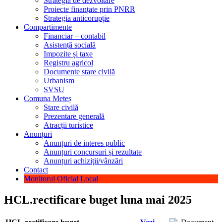
Strategia de dezvoltare
Proiecte finanțate prin PNRR
Strategia anticorupție
Compartimente
Financiar – contabil
Asistență socială
Impozite și taxe
Registru agricol
Documente stare civilă
Urbanism
SVSU
Comuna Meteș
Stare civilă
Prezentare generală
Atracții turistice
Anunțuri
Anunțuri de interes public
Anunțuri concursuri și rezultate
Anunțuri achiziții/vânzări
Contact
Monitorul Oficial Local
HCL.rectificare buget luna mai 2025