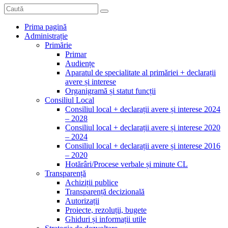
Prima pagină
Administrație
Primărie
Primar
Audiențe
Aparatul de specialitate al primăriei + declarații
avere și interese
Organigramă și statut funcții
Consiliul Local
Consiliul local + declarații avere și interese 2024
– 2028
Consiliul local + declarații avere și interese 2020
– 2024
Consiliul local + declarații avere și interese 2016
– 2020
Hotărâri/Procese verbale și minute CL
Transparență
Achiziții publice
Transparență decizională
Autorizații
Proiecte, rezoluții, bugete
Ghiduri și informații utile