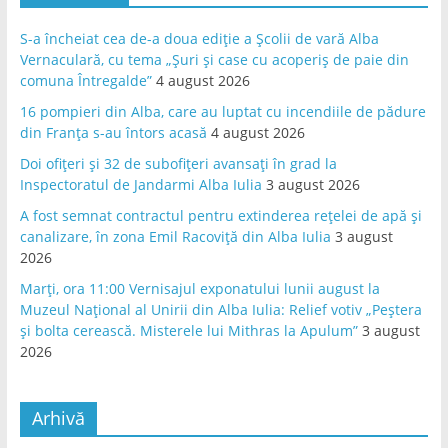
S-a încheiat cea de-a doua ediție a Școlii de vară Alba
Vernaculară, cu tema „Șuri și case cu acoperiș de paie din
comuna Întregalde”
4 august 2026
16 pompieri din Alba, care au luptat cu incendiile de pădure
din Franța s-au întors acasă
4 august 2026
Doi ofițeri și 32 de subofițeri avansați în grad la
Inspectoratul de Jandarmi Alba Iulia
3 august 2026
A fost semnat contractul pentru extinderea rețelei de apă și
canalizare, în zona Emil Racoviță din Alba Iulia
3 august
2026
Marți, ora 11:00 Vernisajul exponatului lunii august la
Muzeul Național al Unirii din Alba Iulia: Relief votiv „Peștera
și bolta cerească. Misterele lui Mithras la Apulum”
3 august
2026
Arhivă