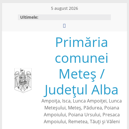
Skip
5 august 2026
to
Ultimele:
content
Primăria
comunei
Meteș /
Județul Alba
Ampoița, Isca, Lunca Ampoiței, Lunca
Meteșului, Meteș, Pădurea, Poiana
Ampoiului, Poiana Ursului, Presaca
Ampoiului, Remetea, Tăuți și Văleni