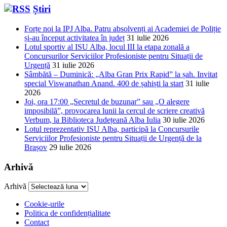
Știri
Forțe noi la IPJ Alba. Patru absolvenți ai Academiei de Poliție
și-au început activitatea în județ
31 iulie 2026
Lotul sportiv al ISU Alba, locul III la etapa zonală a
Concursurilor Serviciilor Profesioniste pentru Situații de
Urgență
31 iulie 2026
Sâmbătă – Duminică: „Alba Gran Prix Rapid” la șah. Invitat
special Viswanathan Anand. 400 de șahiști la start
31 iulie
2026
Joi, ora 17:00 „Secretul de buzunar” sau „O alegere
imposibilă”, provocarea lunii la cercul de scriere creativă
Verbum, la Biblioteca Județeană Alba Iulia
30 iulie 2026
Lotul reprezentativ ISU Alba, participă la Concursurile
Serviciilor Profesioniste pentru Situații de Urgență de la
Brașov
29 iulie 2026
Arhivă
Arhivă
Cookie-urile
Politica de confidențialitate
Contact