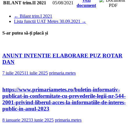
Vezi
BILANT trim.II 2021
05/08/2021
document
←
Bilant trim.I 2021
Lista functii UAT Metes 30.09.2021
→
S-ar putea să-ți placă și
ANUNT INTENTIE ELABORARE PUZ ROTAR
DAN
7 iulie 2025
11 iulie 2025
primaria.metes
https://www.primariametes.ro/buletin-informativ-
publicat-in-conformitate-cu-prevederile-legii-nr-544-
2001-privind-liberul-acces-la-informatiile-de-interes-
public-in-anul-2023
8 ianuarie 2023
3 iunie 2025
primaria.metes