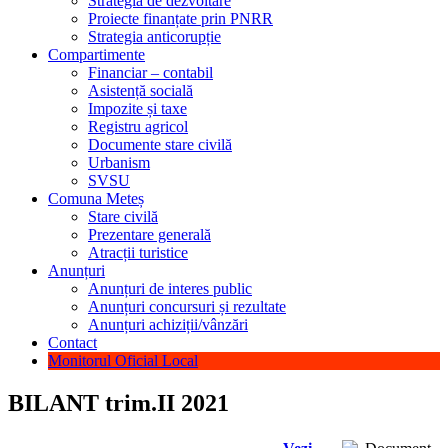
Strategia de dezvoltare
Proiecte finanțate prin PNRR
Strategia anticorupție
Compartimente
Financiar – contabil
Asistență socială
Impozite și taxe
Registru agricol
Documente stare civilă
Urbanism
SVSU
Comuna Meteș
Stare civilă
Prezentare generală
Atracții turistice
Anunțuri
Anunțuri de interes public
Anunțuri concursuri și rezultate
Anunțuri achiziții/vânzări
Contact
Monitorul Oficial Local
BILANT trim.II 2021