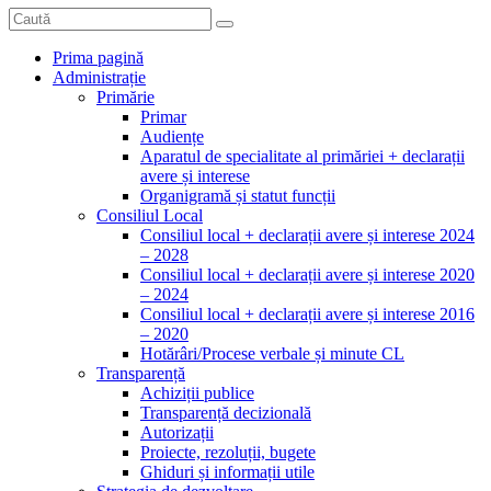
Prima pagină
Administrație
Primărie
Primar
Audiențe
Aparatul de specialitate al primăriei + declarații
avere și interese
Organigramă și statut funcții
Consiliul Local
Consiliul local + declarații avere și interese 2024
– 2028
Consiliul local + declarații avere și interese 2020
– 2024
Consiliul local + declarații avere și interese 2016
– 2020
Hotărâri/Procese verbale și minute CL
Transparență
Achiziții publice
Transparență decizională
Autorizații
Proiecte, rezoluții, bugete
Ghiduri și informații utile