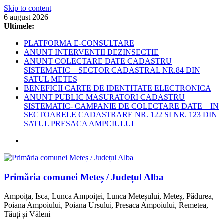
Skip to content
6 august 2026
Ultimele:
PLATFORMA E-CONSULTARE
ANUNT INTERVENTII DEZINSECTIE
ANUNT COLECTARE DATE CADASTRU
SISTEMATIC – SECTOR CADASTRAL NR.84 DIN
SATUL METES
BENEFICII CARTE DE IDENTITATE ELECTRONICA
ANUNT PUBLIC MASURATORI CADASTRU
SISTEMATIC- CAMPANIE DE COLECTARE DATE – IN
SECTOARELE CADASTRARE NR. 122 SI NR. 123 DIN
SATUL PRESACA AMPOIULUI
Primăria comunei Meteș / Județul Alba
Ampoița, Isca, Lunca Ampoiței, Lunca Meteșului, Meteș, Pădurea,
Poiana Ampoiului, Poiana Ursului, Presaca Ampoiului, Remetea,
Tăuți și Văleni