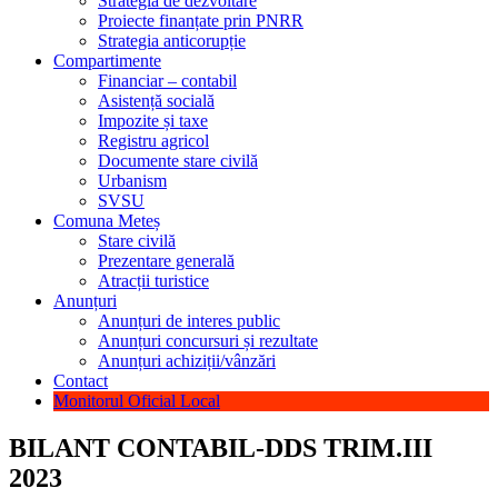
Strategia de dezvoltare
Proiecte finanțate prin PNRR
Strategia anticorupție
Compartimente
Financiar – contabil
Asistență socială
Impozite și taxe
Registru agricol
Documente stare civilă
Urbanism
SVSU
Comuna Meteș
Stare civilă
Prezentare generală
Atracții turistice
Anunțuri
Anunțuri de interes public
Anunțuri concursuri și rezultate
Anunțuri achiziții/vânzări
Contact
Monitorul Oficial Local
BILANT CONTABIL-DDS TRIM.III
2023