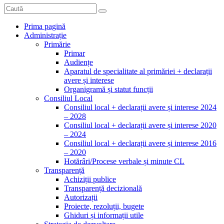
Prima pagină
Administrație
Primărie
Primar
Audiențe
Aparatul de specialitate al primăriei + declarații
avere și interese
Organigramă și statut funcții
Consiliul Local
Consiliul local + declarații avere și interese 2024
– 2028
Consiliul local + declarații avere și interese 2020
– 2024
Consiliul local + declarații avere și interese 2016
– 2020
Hotărâri/Procese verbale și minute CL
Transparență
Achiziții publice
Transparență decizională
Autorizații
Proiecte, rezoluții, bugete
Ghiduri și informații utile