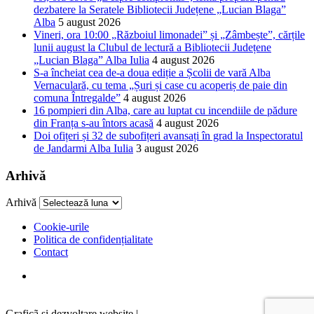
dezbatere la Seratele Bibliotecii Județene „Lucian Blaga”
Alba
5 august 2026
Vineri, ora 10:00 „Războiul limonadei” și „Zâmbește”, cărțile
lunii august la Clubul de lectură a Bibliotecii Județene
„Lucian Blaga” Alba Iulia
4 august 2026
S-a încheiat cea de-a doua ediție a Școlii de vară Alba
Vernaculară, cu tema „Șuri și case cu acoperiș de paie din
comuna Întregalde”
4 august 2026
16 pompieri din Alba, care au luptat cu incendiile de pădure
din Franța s-au întors acasă
4 august 2026
Doi ofițeri și 32 de subofițeri avansați în grad la Inspectoratul
de Jandarmi Alba Iulia
3 august 2026
Arhivă
Arhivă
Cookie-urile
Politica de confidențialitate
Contact