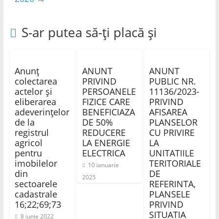
S-ar putea să-ți placă și
Anunț
ANUNT
ANUNT
colectarea
PRIVIND
PUBLIC NR.
actelor și
PERSOANELE
11136/2023-
eliberarea
FIZICE CARE
PRIVIND
adeverințelor
BENEFICIAZA
AFISAREA
de la
DE 50%
PLANSELOR
registrul
REDUCERE
CU PRIVIRE
agricol
LA ENERGIE
LA
pentru
ELECTRICA
UNITATIILE
imobilelor
TERITORIALE
10 ianuarie
din
DE
2025
sectoarele
REFERINTA,
cadastrale
PLANSELE
16;22;69;73
PRIVIND
SITUATIA
8 iunie 2022