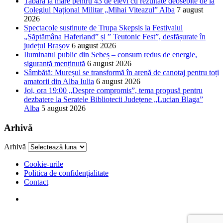
Tabără la mare pentru 43 de elevi cu rezultate deosebite de la
Colegiul Național Militar „Mihai Viteazul” Alba
7 august
2026
Spectacole susținute de Trupa Skepsis la Festivalul
„Săptămâna Haferland” și ” Teutonic Fest”, desfășurate în
județul Brașov
6 august 2026
Iluminatul public din Sebeș – consum redus de energie,
siguranță menținută
6 august 2026
Sâmbătă: Mureșul se transformă în arenă de canotaj pentru toți
amatorii din Alba Iulia
6 august 2026
Joi, ora 19:00 „Despre compromis”, tema propusă pentru
dezbatere la Seratele Bibliotecii Județene „Lucian Blaga”
Alba
5 august 2026
Arhivă
Arhivă
Cookie-urile
Politica de confidențialitate
Contact