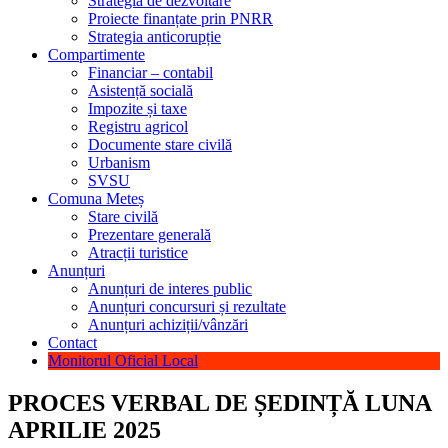
Strategia de dezvoltare
Proiecte finanțate prin PNRR
Strategia anticorupție
Compartimente
Financiar – contabil
Asistență socială
Impozite și taxe
Registru agricol
Documente stare civilă
Urbanism
SVSU
Comuna Meteș
Stare civilă
Prezentare generală
Atracții turistice
Anunțuri
Anunțuri de interes public
Anunțuri concursuri și rezultate
Anunțuri achiziții/vânzări
Contact
Monitorul Oficial Local
PROCES VERBAL DE ȘEDINȚĂ LUNA
APRILIE 2025