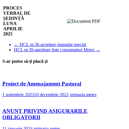
PROCES
VERBAL DE
ȘEDINȚĂ
LUNA
APRILIE
2025
←
HCL nr.36-acordare manadat special
HCL nr.39-aprobare liste consumatori Metes
→
S-ar putea să-ți placă și
Proiect de Amenajament Pastoral
1 noiembrie 2021
10 decembrie 2021
primaria.metes
ANUNT PRIVIND ASIGURARILE
OBLIGATORII
11 ianuarie 2024
primaria.metes