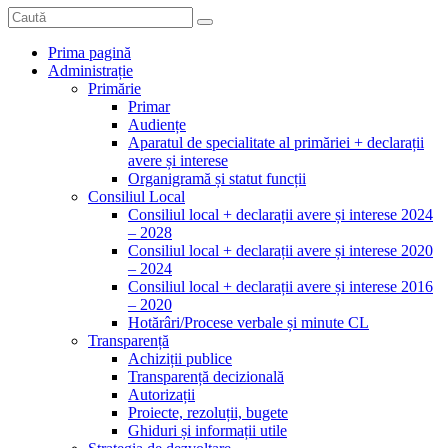
Prima pagină
Administrație
Primărie
Primar
Audiențe
Aparatul de specialitate al primăriei + declarații
avere și interese
Organigramă și statut funcții
Consiliul Local
Consiliul local + declarații avere și interese 2024
– 2028
Consiliul local + declarații avere și interese 2020
– 2024
Consiliul local + declarații avere și interese 2016
– 2020
Hotărâri/Procese verbale și minute CL
Transparență
Achiziții publice
Transparență decizională
Autorizații
Proiecte, rezoluții, bugete
Ghiduri și informații utile