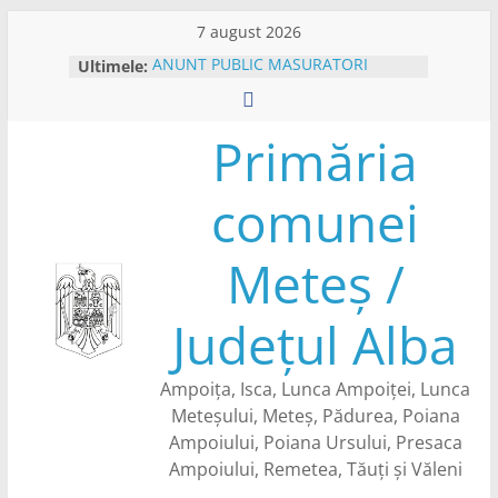
Skip
7 august 2026
to
Ultimele:
ANUNT PUBLIC MASURATORI
content
CADASTRU SISTEMATIC- CAMPANIE
DE COLECTARE DATE – IN
SECTOARELE CADASTRARE NR. 122
Primăria
SI NR. 123 DIN SATUL PRESACA
AMPOIULUI
comunei
PLATFORMA E-CONSULTARE
ANUNT INTERVENTII DEZINSECTIE
ANUNT COLECTARE DATE
Meteș /
CADASTRU SISTEMATIC – SECTOR
CADASTRAL NR.84 DIN SATUL
METES
Județul Alba
BENEFICII CARTE DE IDENTITATE
ELECTRONICA
Ampoița, Isca, Lunca Ampoiței, Lunca
Meteșului, Meteș, Pădurea, Poiana
Ampoiului, Poiana Ursului, Presaca
Ampoiului, Remetea, Tăuți și Văleni