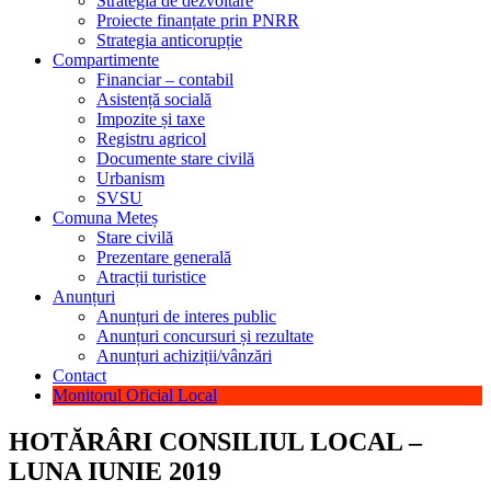
Strategia de dezvoltare
Proiecte finanțate prin PNRR
Strategia anticorupție
Compartimente
Financiar – contabil
Asistență socială
Impozite și taxe
Registru agricol
Documente stare civilă
Urbanism
SVSU
Comuna Meteș
Stare civilă
Prezentare generală
Atracții turistice
Anunțuri
Anunțuri de interes public
Anunțuri concursuri și rezultate
Anunțuri achiziții/vânzări
Contact
Monitorul Oficial Local
HOTĂRÂRI CONSILIUL LOCAL –
LUNA IUNIE 2019