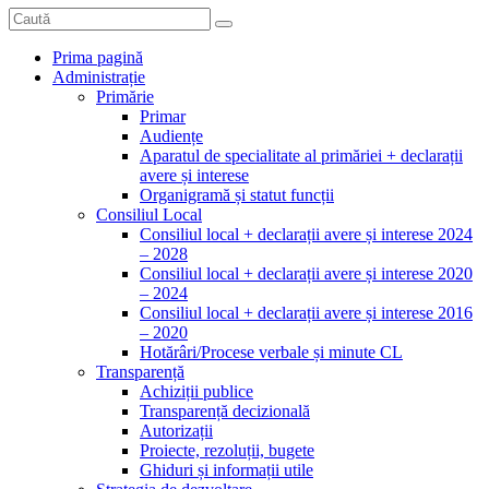
Prima pagină
Administrație
Primărie
Primar
Audiențe
Aparatul de specialitate al primăriei + declarații
avere și interese
Organigramă și statut funcții
Consiliul Local
Consiliul local + declarații avere și interese 2024
– 2028
Consiliul local + declarații avere și interese 2020
– 2024
Consiliul local + declarații avere și interese 2016
– 2020
Hotărâri/Procese verbale și minute CL
Transparență
Achiziții publice
Transparență decizională
Autorizații
Proiecte, rezoluții, bugete
Ghiduri și informații utile