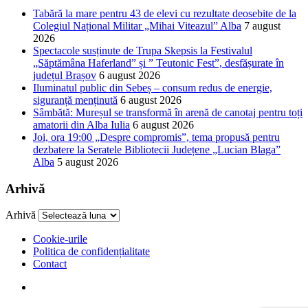
Tabără la mare pentru 43 de elevi cu rezultate deosebite de la
Colegiul Național Militar „Mihai Viteazul” Alba
7 august
2026
Spectacole susținute de Trupa Skepsis la Festivalul
„Săptămâna Haferland” și ” Teutonic Fest”, desfășurate în
județul Brașov
6 august 2026
Iluminatul public din Sebeș – consum redus de energie,
siguranță menținută
6 august 2026
Sâmbătă: Mureșul se transformă în arenă de canotaj pentru toți
amatorii din Alba Iulia
6 august 2026
Joi, ora 19:00 „Despre compromis”, tema propusă pentru
dezbatere la Seratele Bibliotecii Județene „Lucian Blaga”
Alba
5 august 2026
Arhivă
Arhivă
Cookie-urile
Politica de confidențialitate
Contact