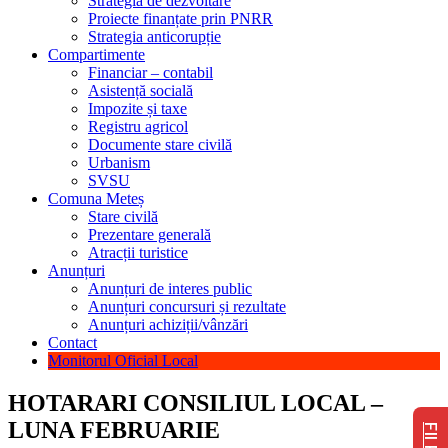
Strategia de dezvoltare
Proiecte finanțate prin PNRR
Strategia anticorupție
Compartimente
Financiar – contabil
Asistență socială
Impozite și taxe
Registru agricol
Documente stare civilă
Urbanism
SVSU
Comuna Meteș
Stare civilă
Prezentare generală
Atracții turistice
Anunțuri
Anunțuri de interes public
Anunțuri concursuri și rezultate
Anunțuri achiziții/vânzări
Contact
Monitorul Oficial Local
HOTARARI CONSILIUL LOCAL –
LUNA FEBRUARIE