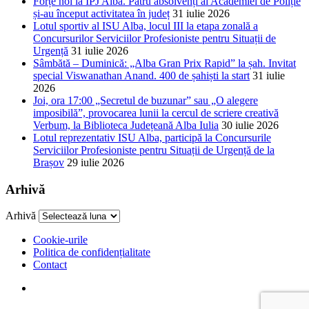
Forțe noi la IPJ Alba. Patru absolvenți ai Academiei de Poliție
și-au început activitatea în județ
31 iulie 2026
Lotul sportiv al ISU Alba, locul III la etapa zonală a
Concursurilor Serviciilor Profesioniste pentru Situații de
Urgență
31 iulie 2026
Sâmbătă – Duminică: „Alba Gran Prix Rapid” la șah. Invitat
special Viswanathan Anand. 400 de șahiști la start
31 iulie
2026
Joi, ora 17:00 „Secretul de buzunar” sau „O alegere
imposibilă”, provocarea lunii la cercul de scriere creativă
Verbum, la Biblioteca Județeană Alba Iulia
30 iulie 2026
Lotul reprezentativ ISU Alba, participă la Concursurile
Serviciilor Profesioniste pentru Situații de Urgență de la
Brașov
29 iulie 2026
Arhivă
Arhivă
Cookie-urile
Politica de confidențialitate
Contact