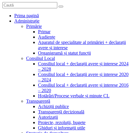
Prima pagină
Administrație
Primărie
Primar
Audiențe
Aparatul de specialitate al primăriei + declarații
avere și interese
Organigramă și statut funcții
Consiliul Local
Consiliul local + declarații avere și interese 2024
– 2028
Consiliul local + declarații avere și interese 2020
– 2024
Consiliul local + declarații avere și interese 2016
– 2020
Hotărâri/Procese verbale și minute CL
Transparență
Achiziții publice
Transparență decizională
Autorizații
Proiecte, rezoluții, bugete
Ghiduri și informații utile