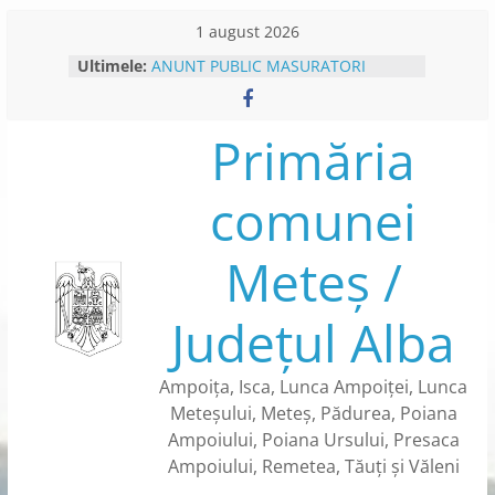
Skip
1 august 2026
to
Ultimele:
ANUNT PUBLIC MASURATORI
content
CADASTRU SISTEMATIC- CAMPANIE
DE COLECTARE DATE – IN
SECTOARELE CADASTRARE NR. 122
Primăria
SI NR. 123 DIN SATUL PRESACA
AMPOIULUI
comunei
PLATFORMA E-CONSULTARE
ANUNT INTERVENTII DEZINSECTIE
ANUNT COLECTARE DATE
Meteș /
CADASTRU SISTEMATIC – SECTOR
CADASTRAL NR.84 DIN SATUL
METES
Județul Alba
BENEFICII CARTE DE IDENTITATE
ELECTRONICA
Ampoița, Isca, Lunca Ampoiței, Lunca
Meteșului, Meteș, Pădurea, Poiana
Ampoiului, Poiana Ursului, Presaca
Ampoiului, Remetea, Tăuți și Văleni