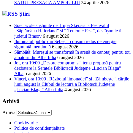
SATUL PRESACA AMPOIULUI
24 aprilie 2026
Știri
Spectacole susținute de Trupa Skepsis la Festivalul
„Săptămâna Haferland” și ” Teutonic Fest”, desfășurate în
județul Brașov
6 august 2026
Iluminatul public din Sebeș – consum redus de energie,
siguranță menținută
6 august 2026
Sâmbătă: Mureșul se transformă în arenă de canotaj pentru toți
amatorii din Alba Iulia
6 august 2026
Joi, ora 19:00 „Despre compromis”, tema propusă pentru
dezbatere la Seratele Bibliotecii Județene „Lucian Blaga”
Alba
5 august 2026
Vineri, ora 10:00 „Războiul limonadei” și „Zâmbește”, cărțile
lunii august la Clubul de lectură a Bibliotecii Județene
„Lucian Blaga” Alba Iulia
4 august 2026
Arhivă
Arhivă
Cookie-urile
Politica de confidențialitate