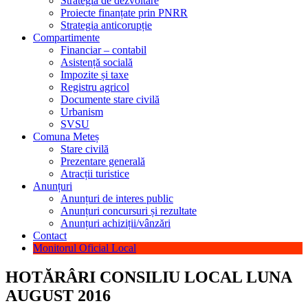
Strategia de dezvoltare
Proiecte finanțate prin PNRR
Strategia anticorupție
Compartimente
Financiar – contabil
Asistență socială
Impozite și taxe
Registru agricol
Documente stare civilă
Urbanism
SVSU
Comuna Meteș
Stare civilă
Prezentare generală
Atracții turistice
Anunțuri
Anunțuri de interes public
Anunțuri concursuri și rezultate
Anunțuri achiziții/vânzări
Contact
Monitorul Oficial Local
HOTĂRÂRI CONSILIU LOCAL LUNA
AUGUST 2016