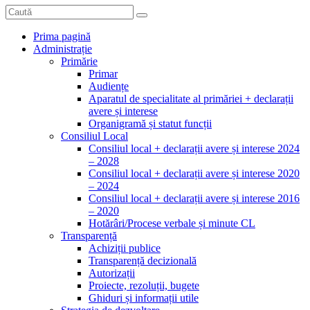
Prima pagină
Administrație
Primărie
Primar
Audiențe
Aparatul de specialitate al primăriei + declarații
avere și interese
Organigramă și statut funcții
Consiliul Local
Consiliul local + declarații avere și interese 2024
– 2028
Consiliul local + declarații avere și interese 2020
– 2024
Consiliul local + declarații avere și interese 2016
– 2020
Hotărâri/Procese verbale și minute CL
Transparență
Achiziții publice
Transparență decizională
Autorizații
Proiecte, rezoluții, bugete
Ghiduri și informații utile