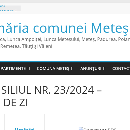
ORI
CAMPANIE
măria comunei Meteș 
NR. 122
ESACA
sca, Lunca Ampoiței, Lunca Meteșului, Meteș, Pădurea, Poia
RE
Remetea, Tăuți și Văleni
NSECTIE
SECTOR
TUL
PARTIMENTE
COMUNA METEȘ
ANUNȚURI
CONTAC
TITATE
ILIUL NR. 23/2024 –
 DE ZI