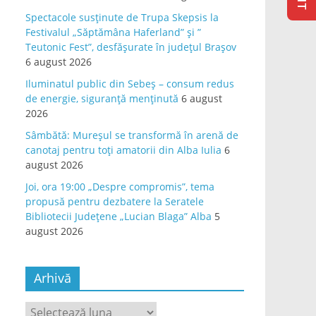
Spectacole susținute de Trupa Skepsis la
Festivalul „Săptămâna Haferland” și ”
Teutonic Fest”, desfășurate în județul Brașov
6 august 2026
Iluminatul public din Sebeș – consum redus
de energie, siguranță menținută
6 august
2026
Sâmbătă: Mureșul se transformă în arenă de
canotaj pentru toți amatorii din Alba Iulia
6
august 2026
Joi, ora 19:00 „Despre compromis”, tema
propusă pentru dezbatere la Seratele
Bibliotecii Județene „Lucian Blaga” Alba
5
august 2026
Arhivă
Arhivă