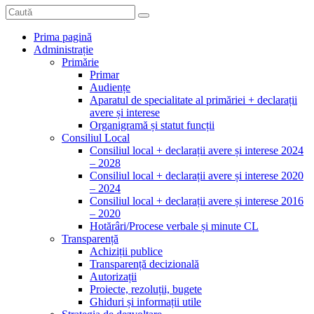
Prima pagină
Administrație
Primărie
Primar
Audiențe
Aparatul de specialitate al primăriei + declarații
avere și interese
Organigramă și statut funcții
Consiliul Local
Consiliul local + declarații avere și interese 2024
– 2028
Consiliul local + declarații avere și interese 2020
– 2024
Consiliul local + declarații avere și interese 2016
– 2020
Hotărâri/Procese verbale și minute CL
Transparență
Achiziții publice
Transparență decizională
Autorizații
Proiecte, rezoluții, bugete
Ghiduri și informații utile