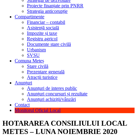
Strategia de dezvoltare
Proiecte finanțate prin PNRR
Strategia anticorupție
Compartimente
Financiar – contabil
Asistență socială
Impozite și taxe
Registru agricol
Documente stare civilă
Urbanism
SVSU
Comuna Meteș
Stare civilă
Prezentare generală
Atracții turistice
Anunțuri
Anunțuri de interes public
Anunțuri concursuri și rezultate
Anunțuri achiziții/vânzări
Contact
Monitorul Oficial Local
HOTARAREA CONSILIULUI LOCAL
METES – LUNA NOIEMBRIE 2020