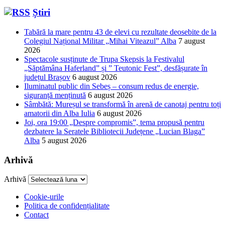
Știri
Tabără la mare pentru 43 de elevi cu rezultate deosebite de la
Colegiul Național Militar „Mihai Viteazul” Alba
7 august
2026
Spectacole susținute de Trupa Skepsis la Festivalul
„Săptămâna Haferland” și ” Teutonic Fest”, desfășurate în
județul Brașov
6 august 2026
Iluminatul public din Sebeș – consum redus de energie,
siguranță menținută
6 august 2026
Sâmbătă: Mureșul se transformă în arenă de canotaj pentru toți
amatorii din Alba Iulia
6 august 2026
Joi, ora 19:00 „Despre compromis”, tema propusă pentru
dezbatere la Seratele Bibliotecii Județene „Lucian Blaga”
Alba
5 august 2026
Arhivă
Arhivă
Cookie-urile
Politica de confidențialitate
Contact