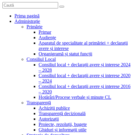
Prima pagină
Administrație
Primărie
Primar
Audiențe
Aparatul de specialitate al primăriei + declarații
avere și interese
Organigramă și statut funcții
Consiliul Local
Consiliul local + declarații avere și interese 2024
– 2028
Consiliul local + declarații avere și interese 2020
– 2024
Consiliul local + declarații avere și interese 2016
– 2020
Hotărâri/Procese verbale și minute CL
Transparență
Achiziții publice
Transparență decizională
Autorizații
Proiecte, rezoluții, bugete
Ghiduri și informații utile