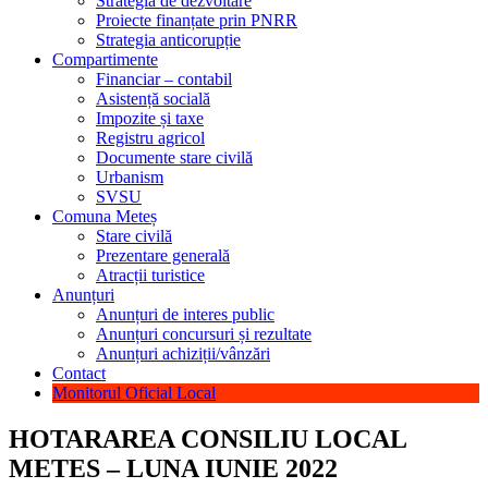
Strategia de dezvoltare
Proiecte finanțate prin PNRR
Strategia anticorupție
Compartimente
Financiar – contabil
Asistență socială
Impozite și taxe
Registru agricol
Documente stare civilă
Urbanism
SVSU
Comuna Meteș
Stare civilă
Prezentare generală
Atracții turistice
Anunțuri
Anunțuri de interes public
Anunțuri concursuri și rezultate
Anunțuri achiziții/vânzări
Contact
Monitorul Oficial Local
HOTARAREA CONSILIU LOCAL
METES – LUNA IUNIE 2022