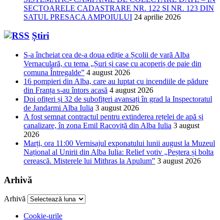
SECTOARELE CADASTRARE NR. 122 SI NR. 123 DIN
SATUL PRESACA AMPOIULUI
24 aprilie 2026
Știri
S-a încheiat cea de-a doua ediție a Școlii de vară Alba
Vernaculară, cu tema „Șuri și case cu acoperiș de paie din
comuna Întregalde”
4 august 2026
16 pompieri din Alba, care au luptat cu incendiile de pădure
din Franța s-au întors acasă
4 august 2026
Doi ofițeri și 32 de subofițeri avansați în grad la Inspectoratul
de Jandarmi Alba Iulia
3 august 2026
A fost semnat contractul pentru extinderea rețelei de apă și
canalizare, în zona Emil Racoviță din Alba Iulia
3 august
2026
Marți, ora 11:00 Vernisajul exponatului lunii august la Muzeul
Național al Unirii din Alba Iulia: Relief votiv „Peștera și bolta
cerească. Misterele lui Mithras la Apulum”
3 august 2026
Arhivă
Arhivă
Cookie-urile