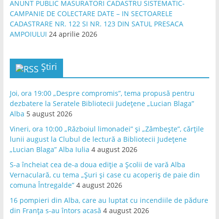
ANUNT PUBLIC MASURATORI CADASTRU SISTEMATIC-
CAMPANIE DE COLECTARE DATE – IN SECTOARELE
CADASTRARE NR. 122 SI NR. 123 DIN SATUL PRESACA
AMPOIULUI
24 aprilie 2026
Știri
Joi, ora 19:00 „Despre compromis”, tema propusă pentru
dezbatere la Seratele Bibliotecii Județene „Lucian Blaga”
Alba
5 august 2026
Vineri, ora 10:00 „Războiul limonadei” și „Zâmbește”, cărțile
lunii august la Clubul de lectură a Bibliotecii Județene
„Lucian Blaga” Alba Iulia
4 august 2026
S-a încheiat cea de-a doua ediție a Școlii de vară Alba
Vernaculară, cu tema „Șuri și case cu acoperiș de paie din
comuna Întregalde”
4 august 2026
16 pompieri din Alba, care au luptat cu incendiile de pădure
din Franța s-au întors acasă
4 august 2026