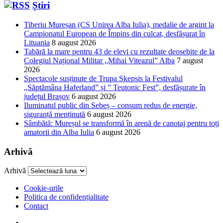
Știri
Tiberiu Mureșan (CS Unirea Alba Iulia), medalie de argint la
Campionatul European de Împins din culcat, desfășurat în
Lituania
8 august 2026
Tabără la mare pentru 43 de elevi cu rezultate deosebite de la
Colegiul Național Militar „Mihai Viteazul” Alba
7 august
2026
Spectacole susținute de Trupa Skepsis la Festivalul
„Săptămâna Haferland” și ” Teutonic Fest”, desfășurate în
județul Brașov
6 august 2026
Iluminatul public din Sebeș – consum redus de energie,
siguranță menținută
6 august 2026
Sâmbătă: Mureșul se transformă în arenă de canotaj pentru toți
amatorii din Alba Iulia
6 august 2026
Arhivă
Arhivă
Cookie-urile
Politica de confidențialitate
Contact