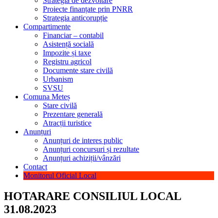
Strategia de dezvoltare
Proiecte finanțate prin PNRR
Strategia anticorupție
Compartimente
Financiar – contabil
Asistență socială
Impozite și taxe
Registru agricol
Documente stare civilă
Urbanism
SVSU
Comuna Meteș
Stare civilă
Prezentare generală
Atracții turistice
Anunțuri
Anunțuri de interes public
Anunțuri concursuri și rezultate
Anunțuri achiziții/vânzări
Contact
Monitorul Oficial Local
HOTARARE CONSILIUL LOCAL
31.08.2023