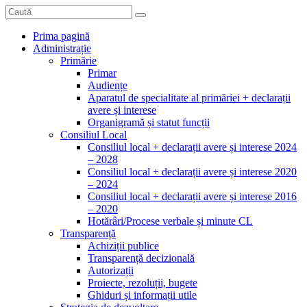
Prima pagină
Administrație
Primărie
Primar
Audiențe
Aparatul de specialitate al primăriei + declarații
avere și interese
Organigramă și statut funcții
Consiliul Local
Consiliul local + declarații avere și interese 2024
– 2028
Consiliul local + declarații avere și interese 2020
– 2024
Consiliul local + declarații avere și interese 2016
– 2020
Hotărâri/Procese verbale și minute CL
Transparență
Achiziții publice
Transparență decizională
Autorizații
Proiecte, rezoluții, bugete
Ghiduri și informații utile