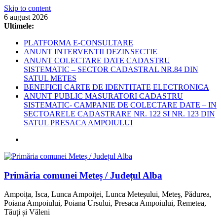
Skip to content
6 august 2026
Ultimele:
PLATFORMA E-CONSULTARE
ANUNT INTERVENTII DEZINSECTIE
ANUNT COLECTARE DATE CADASTRU
SISTEMATIC – SECTOR CADASTRAL NR.84 DIN
SATUL METES
BENEFICII CARTE DE IDENTITATE ELECTRONICA
ANUNT PUBLIC MASURATORI CADASTRU
SISTEMATIC- CAMPANIE DE COLECTARE DATE – IN
SECTOARELE CADASTRARE NR. 122 SI NR. 123 DIN
SATUL PRESACA AMPOIULUI
Primăria comunei Meteș / Județul Alba
Ampoița, Isca, Lunca Ampoiței, Lunca Meteșului, Meteș, Pădurea,
Poiana Ampoiului, Poiana Ursului, Presaca Ampoiului, Remetea,
Tăuți și Văleni