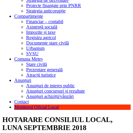
Strategia de dezvoltare
Proiecte finanțate prin PNRR
Strategia anticorupție
Compartimente
Financiar – contabil
Asistență socială
Impozite și taxe
Registru agricol
Documente stare civilă
Urbanism
SVSU
Comuna Meteș
Stare civilă
Prezentare generală
Atracții turistice
Anunțuri
Anunțuri de interes public
Anunțuri concursuri și rezultate
Anunțuri achiziții/vânzări
Contact
Monitorul Oficial Local
HOTARARE CONSILIUL LOCAL,
LUNA SEPTEMBRIE 2018