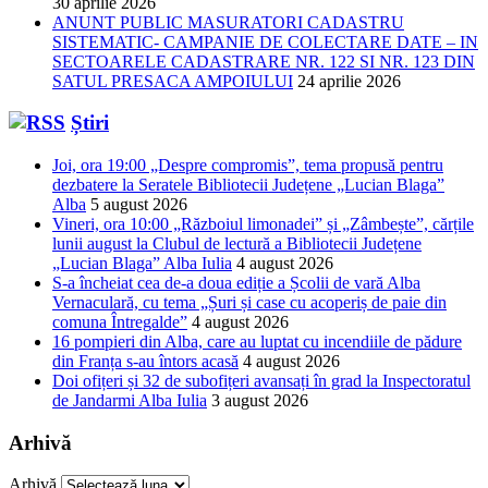
30 aprilie 2026
ANUNT PUBLIC MASURATORI CADASTRU
SISTEMATIC- CAMPANIE DE COLECTARE DATE – IN
SECTOARELE CADASTRARE NR. 122 SI NR. 123 DIN
SATUL PRESACA AMPOIULUI
24 aprilie 2026
Știri
Joi, ora 19:00 „Despre compromis”, tema propusă pentru
dezbatere la Seratele Bibliotecii Județene „Lucian Blaga”
Alba
5 august 2026
Vineri, ora 10:00 „Războiul limonadei” și „Zâmbește”, cărțile
lunii august la Clubul de lectură a Bibliotecii Județene
„Lucian Blaga” Alba Iulia
4 august 2026
S-a încheiat cea de-a doua ediție a Școlii de vară Alba
Vernaculară, cu tema „Șuri și case cu acoperiș de paie din
comuna Întregalde”
4 august 2026
16 pompieri din Alba, care au luptat cu incendiile de pădure
din Franța s-au întors acasă
4 august 2026
Doi ofițeri și 32 de subofițeri avansați în grad la Inspectoratul
de Jandarmi Alba Iulia
3 august 2026
Arhivă
Arhivă