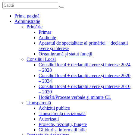
Prima pagină
Administrație
Primărie
Primar
Audiențe
Aparatul de specialitate al primăriei + declarații
avere și interese
Organigramă și statut funcții
Consiliul Local
Consiliul local + declarații avere și interese 2024
– 2028
Consiliul local + declarații avere și interese 2020
– 2024
Consiliul local + declarații avere și interese 2016
– 2020
Hotărâri/Procese verbale și minute CL
Transparență
Achiziții publice
Transparență decizională
Autorizații
Proiecte, rezoluții, bugete
Ghiduri și informații utile