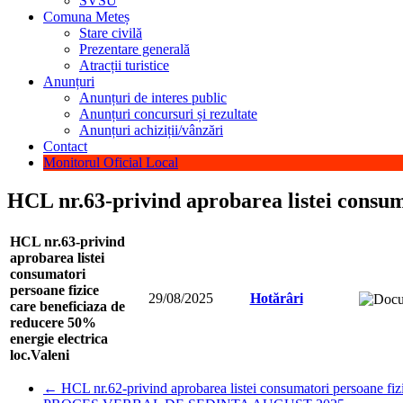
SVSU
Comuna Meteș
Stare civilă
Prezentare generală
Atracții turistice
Anunțuri
Anunțuri de interes public
Anunțuri concursuri și rezultate
Anunțuri achiziții/vânzări
Contact
Monitorul Oficial Local
HCL nr.63-privind aprobarea listei consuma
HCL nr.63-privind
aprobarea listei
consumatori
persoane fizice
29/08/2025
Hotărâri
care beneficiaza de
reducere 50%
energie electrica
loc.Valeni
←
HCL nr.62-privind aprobarea listei consumatori persoane fiz