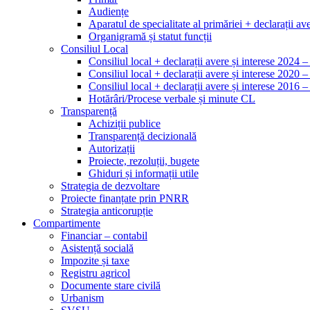
Audiențe
Aparatul de specialitate al primăriei + declarații ave
Organigramă și statut funcții
Consiliul Local
Consiliul local + declarații avere și interese 2024 
Consiliul local + declarații avere și interese 2020 
Consiliul local + declarații avere și interese 2016 
Hotărâri/Procese verbale și minute CL
Transparență
Achiziții publice
Transparență decizională
Autorizații
Proiecte, rezoluții, bugete
Ghiduri și informații utile
Strategia de dezvoltare
Proiecte finanțate prin PNRR
Strategia anticorupție
Compartimente
Financiar – contabil
Asistență socială
Impozite și taxe
Registru agricol
Documente stare civilă
Urbanism