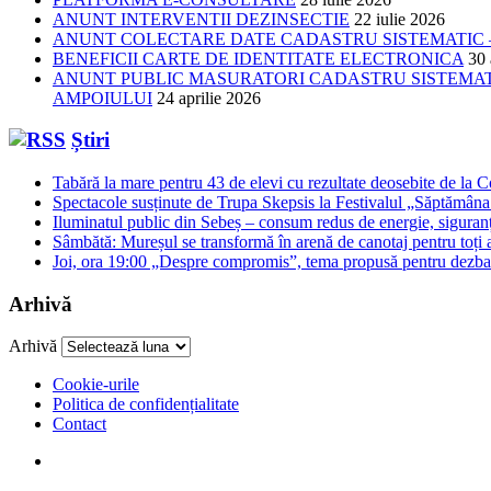
ANUNT INTERVENTII DEZINSECTIE
22 iulie 2026
ANUNT COLECTARE DATE CADASTRU SISTEMATIC –
BENEFICII CARTE DE IDENTITATE ELECTRONICA
30 
ANUNT PUBLIC MASURATORI CADASTRU SISTEMATIC
AMPOIULUI
24 aprilie 2026
Știri
Tabără la mare pentru 43 de elevi cu rezultate deosebite de la 
Spectacole susținute de Trupa Skepsis la Festivalul „Săptămâna 
Iluminatul public din Sebeș – consum redus de energie, siguran
Sâmbătă: Mureșul se transformă în arenă de canotaj pentru toți a
Joi, ora 19:00 „Despre compromis”, tema propusă pentru dezbat
Arhivă
Arhivă
Cookie-urile
Politica de confidențialitate
Contact