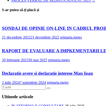
PROCES VERBAL DE SEDINTA AUGUST 2025
→
S-ar putea să-ți placă și
SONDAJ DE OPINIE ON-LINE IN CADRUL PRO
21 decembrie 2022
21 decembrie 2022
primaria.metes
RAPORT DE EVALUARE A IMPKEMENTARII LEGII
20 februarie 2023
30 mai 2025
primaria.metes
Declaratie avere si declaratie interese Man Ioan
2 iulie 2024
7 noiembrie 2024
primaria.metes
Ultimele articole
PLATFORMA E-CONSULTARE
28 iulie 2026