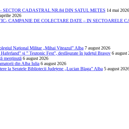
 SECTOR CADASTRAL NR.84 DIN SATUL METES
14 mai 202
aprilie 2026
- CAMPANIE DE COLECTARE DATE – IN SECTOARELE CADA
Colegiul Național Militar „Mihai Viteazul” Alba
7 august 2026
Haferland” și ” Teutonic Fest”, desfășurate în județul Brașov
6 august
ță menținută
6 august 2026
matorii din Alba Iulia
6 august 2026
ere la Seratele Bibliotecii Județene „Lucian Blaga” Alba
5 august 202