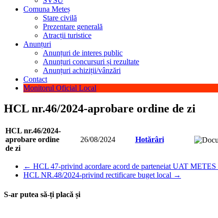
SVSU
Comuna Meteș
Stare civilă
Prezentare generală
Atracții turistice
Anunțuri
Anunțuri de interes public
Anunțuri concursuri și rezultate
Anunțuri achiziții/vânzări
Contact
Monitorul Oficial Local
HCL nr.46/2024-aprobare ordine de zi
HCL nr.46/2024-
aprobare ordine
26/08/2024
Hotărâri
de zi
←
HCL 47-privind acordare acord de parteneiat UAT
HCL NR.48/2024-privind rectificare buget local
→
S-ar putea să-ți placă și