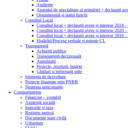
Audiențe
Aparatul de specialitate al primăriei + declarații ave
Organigramă și statut funcții
Consiliul Local
Consiliul local + declarații avere și interese 2024 
Consiliul local + declarații avere și interese 2020 
Consiliul local + declarații avere și interese 2016 
Hotărâri/Procese verbale și minute CL
Transparență
Achiziții publice
Transparență decizională
Autorizații
Proiecte, rezoluții, bugete
Ghiduri și informații utile
Strategia de dezvoltare
Proiecte finanțate prin PNRR
Strategia anticorupție
Compartimente
Financiar – contabil
Asistență socială
Impozite și taxe
Registru agricol
Documente stare civilă
Urbanism