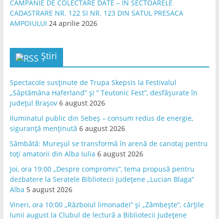
CAMPANIE DE COLECTARE DATE – IN SECTOARELE
CADASTRARE NR. 122 SI NR. 123 DIN SATUL PRESACA
AMPOIULUI
24 aprilie 2026
Știri
Spectacole susținute de Trupa Skepsis la Festivalul
„Săptămâna Haferland” și ” Teutonic Fest”, desfășurate în
județul Brașov
6 august 2026
Iluminatul public din Sebeș – consum redus de energie,
siguranță menținută
6 august 2026
Sâmbătă: Mureșul se transformă în arenă de canotaj pentru
toți amatorii din Alba Iulia
6 august 2026
Joi, ora 19:00 „Despre compromis”, tema propusă pentru
dezbatere la Seratele Bibliotecii Județene „Lucian Blaga”
Alba
5 august 2026
Vineri, ora 10:00 „Războiul limonadei” și „Zâmbește”, cărțile
lunii august la Clubul de lectură a Bibliotecii Județene