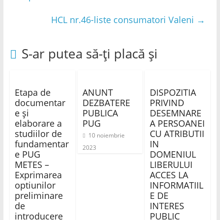
HCL nr.46-liste consumatori Valeni
→
S-ar putea să-ți placă și
Etapa de
ANUNT
DISPOZITIA
documentar
DEZBATERE
PRIVIND
e și
PUBLICA
DESEMNARE
elaborare a
PUG
A PERSOANEI
studiilor de
CU ATRIBUTII
10 noiembrie
fundamentar
IN
2023
e PUG
DOMENIUL
METES –
LIBERULUI
Exprimarea
ACCES LA
optiunilor
INFORMATIIL
preliminare
E DE
de
INTERES
introducere
PUBLIC