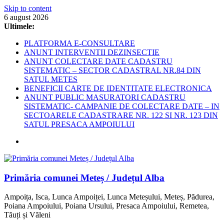
Skip to content
6 august 2026
Ultimele:
PLATFORMA E-CONSULTARE
ANUNT INTERVENTII DEZINSECTIE
ANUNT COLECTARE DATE CADASTRU
SISTEMATIC – SECTOR CADASTRAL NR.84 DIN
SATUL METES
BENEFICII CARTE DE IDENTITATE ELECTRONICA
ANUNT PUBLIC MASURATORI CADASTRU
SISTEMATIC- CAMPANIE DE COLECTARE DATE – IN
SECTOARELE CADASTRARE NR. 122 SI NR. 123 DIN
SATUL PRESACA AMPOIULUI
Primăria comunei Meteș / Județul Alba
Ampoița, Isca, Lunca Ampoiței, Lunca Meteșului, Meteș, Pădurea,
Poiana Ampoiului, Poiana Ursului, Presaca Ampoiului, Remetea,
Tăuți și Văleni