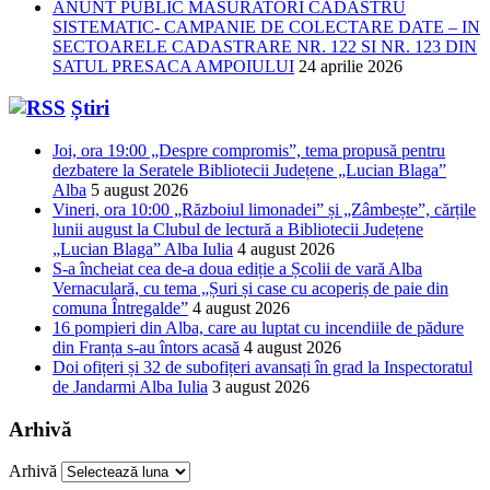
ANUNT PUBLIC MASURATORI CADASTRU
SISTEMATIC- CAMPANIE DE COLECTARE DATE – IN
SECTOARELE CADASTRARE NR. 122 SI NR. 123 DIN
SATUL PRESACA AMPOIULUI
24 aprilie 2026
Știri
Joi, ora 19:00 „Despre compromis”, tema propusă pentru
dezbatere la Seratele Bibliotecii Județene „Lucian Blaga”
Alba
5 august 2026
Vineri, ora 10:00 „Războiul limonadei” și „Zâmbește”, cărțile
lunii august la Clubul de lectură a Bibliotecii Județene
„Lucian Blaga” Alba Iulia
4 august 2026
S-a încheiat cea de-a doua ediție a Școlii de vară Alba
Vernaculară, cu tema „Șuri și case cu acoperiș de paie din
comuna Întregalde”
4 august 2026
16 pompieri din Alba, care au luptat cu incendiile de pădure
din Franța s-au întors acasă
4 august 2026
Doi ofițeri și 32 de subofițeri avansați în grad la Inspectoratul
de Jandarmi Alba Iulia
3 august 2026
Arhivă
Arhivă