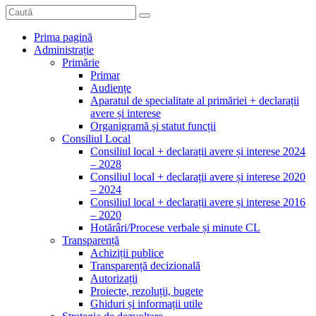
Prima pagină
Administrație
Primărie
Primar
Audiențe
Aparatul de specialitate al primăriei + declarații
avere și interese
Organigramă și statut funcții
Consiliul Local
Consiliul local + declarații avere și interese 2024
– 2028
Consiliul local + declarații avere și interese 2020
– 2024
Consiliul local + declarații avere și interese 2016
– 2020
Hotărâri/Procese verbale și minute CL
Transparență
Achiziții publice
Transparență decizională
Autorizații
Proiecte, rezoluții, bugete
Ghiduri și informații utile