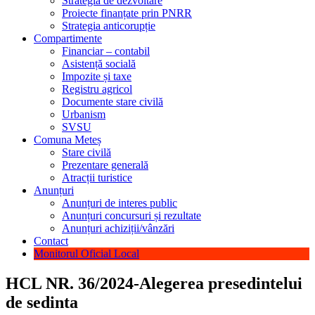
Strategia de dezvoltare
Proiecte finanțate prin PNRR
Strategia anticorupție
Compartimente
Financiar – contabil
Asistență socială
Impozite și taxe
Registru agricol
Documente stare civilă
Urbanism
SVSU
Comuna Meteș
Stare civilă
Prezentare generală
Atracții turistice
Anunțuri
Anunțuri de interes public
Anunțuri concursuri și rezultate
Anunțuri achiziții/vânzări
Contact
Monitorul Oficial Local
HCL NR. 36/2024-Alegerea presedintelui
de sedinta